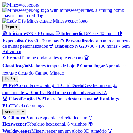
Jogar ▾
🟢
Iniciante
9×9 · 10 minas
🟡
Intermédio
16×16 · 40 minas
🔴
Especialista
16×30 · 99 minas
⚙️
Personalizado
Tamanho e número
de minas personalizados
💀
Diabólico NG
20×30 · 130 minas · Sem
Adivinhar
⚡
Frenesi
Elimine ondas antes que encham
🏆
Classificação
Melhores tempos de hoje
❓
Como Jogar
Aprenda as
regras e dicas do Campo Minado
PvP ▾
🎮
PvP
Compita pelo rating ELO
⚔️
Duelo
Desafie um amigo
diretamente
🤖
Contra Bot
Treine contra adversários IA
🏆
Classificação PvP
Top vitórias desta semana
👑
Rankings
ELO
Tabela de ratings
Variantes ▾
🔄
Cilindro
Bordas esquerda e direita fecham
⬡
Hexsweeper
Tabuleiro hexagonal, 6 vizinhos
🌍
Worldsweeper
Minesweeper em um globo 3D giratório
🎲