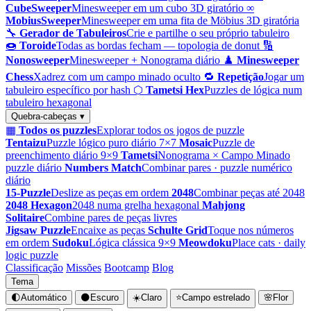
CubeSweeper
Minesweeper em um cubo 3D giratório
∞
MobiusSweeper
Minesweeper em uma fita de Möbius 3D giratória
🔧
Gerador de Tabuleiros
Crie e partilhe o seu próprio tabuleiro
🍩
Toroide
Todas as bordas fecham — topologia de donut
🔢
Nonosweeper
Minesweeper + Nonograma diário
♟️
Minesweeper
Chess
Xadrez com um campo minado oculto
🔁
Repetição
Jogar um
tabuleiro específico por hash
⬡
Tametsi Hex
Puzzles de lógica num
tabuleiro hexagonal
Quebra-cabeças ▾
▦
Todos os puzzles
Explorar todos os jogos de puzzle
Tentaizu
Puzzle lógico puro diário 7×7
Mosaic
Puzzle de
preenchimento diário 9×9
Tametsi
Nonograma × Campo Minado
puzzle diário
Numbers Match
Combinar pares · puzzle numérico
diário
15-Puzzle
Deslize as peças em ordem
2048
Combinar peças até 2048
2048 Hexagon
2048 numa grelha hexagonal
Mahjong
Solitaire
Combine pares de peças livres
Jigsaw Puzzle
Encaixe as peças
Schulte Grid
Toque nos números
em ordem
Sudoku
Lógica clássica 9×9
Meowdoku
Place cats · daily
logic puzzle
Classificação
Missões
Bootcamp
Blog
Tema
🌓
Automático
🌑
Escuro
☀️
Claro
⭐
Campo estrelado
🌸
Flor