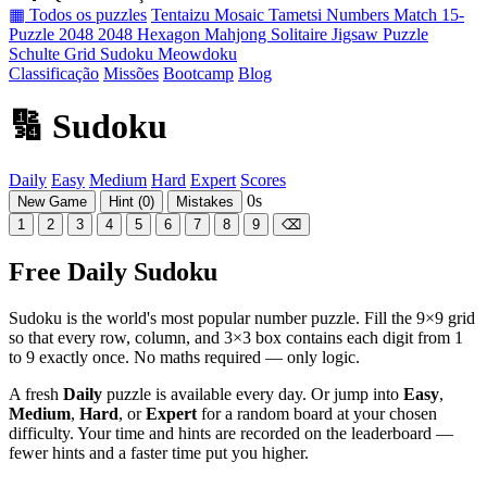
▦ Todos os puzzles
Tentaizu
Mosaic
Tametsi
Numbers Match
15-
Puzzle
2048
2048 Hexagon
Mahjong Solitaire
Jigsaw Puzzle
Schulte Grid
Sudoku
Meowdoku
Classificação
Missões
Bootcamp
Blog
🔢 Sudoku
Daily
Easy
Medium
Hard
Expert
Scores
0s
New Game
Hint (
0
)
Mistakes
1
2
3
4
5
6
7
8
9
⌫
Free Daily Sudoku
Sudoku is the world's most popular number puzzle. Fill the 9×9 grid
so that every row, column, and 3×3 box contains each digit from 1
to 9 exactly once. No maths required — only logic.
A fresh
Daily
puzzle is available every day. Or jump into
Easy
,
Medium
,
Hard
, or
Expert
for a random board at your chosen
difficulty. Your time and hints are recorded on the leaderboard —
fewer hints and a faster time put you higher.