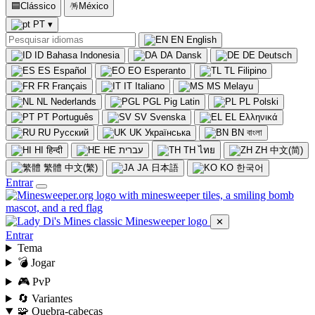
🟦
Clássico
🪅
México
PT
▾
EN
English
ID
Bahasa Indonesia
DA
Dansk
DE
Deutsch
ES
Español
EO
Esperanto
TL
Filipino
FR
Français
IT
Italiano
MS
Melayu
NL
Nederlands
PGL
Pig Latin
PL
Polski
PT
Português
SV
Svenska
EL
Ελληνικά
RU
Русский
UK
Українська
BN
বাংলা
HI
हिन्दी
HE
עברית
TH
ไทย
ZH
中文(简)
繁體
中文(繁)
JA
日本語
KO
한국어
Entrar
✕
Entrar
Tema
💣 Jogar
🎮 PvP
🔄 Variantes
🧩 Quebra-cabeças