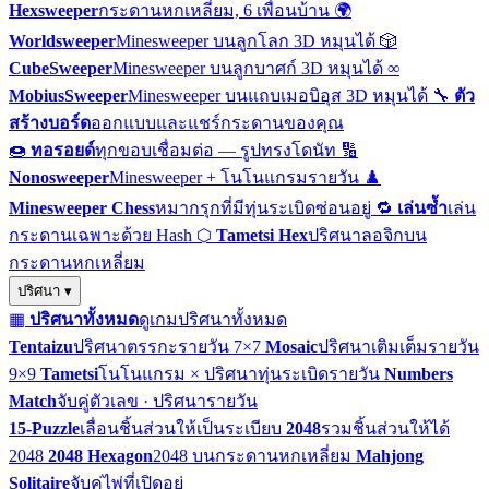
Hexsweeper
กระดานหกเหลี่ยม, 6 เพื่อนบ้าน
🌍
Worldsweeper
Minesweeper บนลูกโลก 3D หมุนได้
🎲
CubeSweeper
Minesweeper บนลูกบาศก์ 3D หมุนได้
∞
MobiusSweeper
Minesweeper บนแถบเมอบิอุส 3D หมุนได้
🔧
ตัว
สร้างบอร์ด
ออกแบบและแชร์กระดานของคุณ
🍩
ทอรอยด์
ทุกขอบเชื่อมต่อ — รูปทรงโดนัท
🔢
Nonosweeper
Minesweeper + โนโนแกรมรายวัน
♟️
Minesweeper Chess
หมากรุกที่มีทุ่นระเบิดซ่อนอยู่
🔁
เล่นซ้ำ
เล่น
กระดานเฉพาะด้วย Hash
⬡
Tametsi Hex
ปริศนาลอจิกบน
กระดานหกเหลี่ยม
ปริศนา ▾
▦
ปริศนาทั้งหมด
ดูเกมปริศนาทั้งหมด
Tentaizu
ปริศนาตรรกะรายวัน 7×7
Mosaic
ปริศนาเติมเต็มรายวัน
9×9
Tametsi
โนโนแกรม × ปริศนาทุ่นระเบิดรายวัน
Numbers
Match
จับคู่ตัวเลข · ปริศนารายวัน
15-Puzzle
เลื่อนชิ้นส่วนให้เป็นระเบียบ
2048
รวมชิ้นส่วนให้ได้
2048
2048 Hexagon
2048 บนกระดานหกเหลี่ยม
Mahjong
Solitaire
จับคู่ไพ่ที่เปิดอยู่