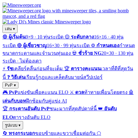
เล่น ▾
🟢
ผู้เริ่มต้น
9×9 · 10 ทุ่นระเบิด
🟡
ระดับกลาง
16×16 · 40 ทุ่น
ระเบิด
🔴
ผู้เชี่ยวชาญ
16×30 · 99 ทุ่นระเบิด
⚙️
กำหนดเอง
กำหนด
ขนาดกระดานและจำนวนทุ่นเอง
💀
ชั่วร้าย NG
20×30 · 130 ทุ่น
ระเบิด · ไม่ต้องเดา
⚡
รัช
เคลียร์คลื่นก่อนที่จะเต็ม
🏆
ตารางคะแนน
เวลาที่ดีที่สุดวัน
นี้
❓
วิธีเล่น
เรียนรู้กฎและเคล็ดลับมายน์สวีปเปอร์
PvP ▾
🎮
PvP
แข่งขันเพื่อคะแนน ELO
⚔️
ดวล
ท้าทายเพื่อนโดยตรง
🤖
เล่นกับบอท
ฝึกซ้อมกับคู่แข่ง AI
🏆
กระดานอันดับ PvP
ชนะมากที่สุดสัปดาห์นี้
👑
อันดับ
ELO
ตารางอันดับ ELO
รูปแบบ ▾
🔄
ทรงกระบอก
ขอบซ้ายและขวาเชื่อมต่อกัน
⬡