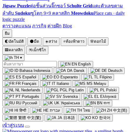
Jigsaw Puzzle
ต่อชิ้นส่วนจิ๊กซอว์
Schulte Grid
แตะตัวเลขตาม
ลำดับ
Sudoku
ซูโดกุ 9×9 คลาสสิก
Meowdoku
Place cats · daily
logic puzzle
ตารางคะแนน
ภารกิจ
ค่ายฝึก
Blog
ธีม
🌓
อัตโนมัติ
🌑
มืด
☀️
สว่าง
⭐
ท้องฟ้าดาว
🌸
ดอกไม้
🟦
คลาสสิก
🪅
เม็กซิโก
TH
▾
EN
English
ID
Bahasa Indonesia
DA
Dansk
DE
Deutsch
ES
Español
EO
Esperanto
TL
Filipino
FR
Français
IT
Italiano
MS
Melayu
NL
Nederlands
PGL
Pig Latin
PL
Polski
PT
Português
SV
Svenska
EL
Ελληνικά
RU
Русский
UK
Українська
BN
বাংলা
HI
हिन्दी
HE
עברית
TH
ไทย
ZH
中文(简)
繁體
中文(繁)
JA
日本語
KO
한국어
เข้าสู่ระบบ