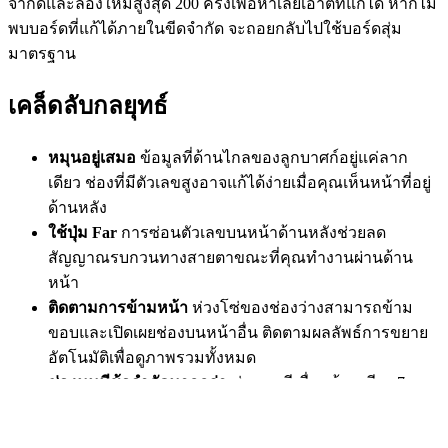
จำกัดและลองใหม่สูงสุด 200 ครั้งเพื่อหาเลย์เอาต์ที่แก้ได้ หากไม่
พบบอร์ดที่แก้ได้ภายในขีดจำกัด จะถอยกลับไปใช้บอร์ดสุ่ม
มาตรฐาน
เคล็ดลับกลยุทธ์
หมุนอยู่เสมอ
ข้อมูลที่ด้านไกลของลูกบาศก์อยู่แค่ลาก
เดียว ช่องที่มีตัวเลขสูงอาจแก้ได้ง่ายเมื่อคุณเห็นหน้าที่อยู่
ด้านหลัง
ใช้ปุ่ม Far
การซ่อนตัวเลขบนหน้าด้านหลังช่วยลด
สัญญาณรบกวนทางสายตาขณะที่คุณทำงานผ่านด้าน
หน้า
ติดตามการข้ามหน้า
ห่วงโซ่ของช่องว่างสามารถข้าม
ขอบและเปิดเผยช่องบนหน้าอื่น ติดตามผลลัพธ์การขยาย
อัตโนมัติเพื่อดูภาพรวมทั้งหมด
ช่องมุมมีข้อจำกัดมากกว่า
ช่องมุมมีเพื่อนบ้านเพียง 7 คน
แทน 8 ตัวเลขสูงบนช่องมุมเป็นข้อจำกัดที่แข็งแกร่งกว่า
ตัวเลขเดียวกันบนช่องภายใน