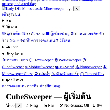
✕
เข้าสู่ระบบ
ธีม
💣 เล่น
🟢 ผู้เริ่มต้น
🟡 ระดับกลาง
🔴 ผู้เชี่ยวชาญ
⚙️ กำหนดเอง
💀 ชั่ว
ร้าย NG
⚡ รัช
🏆 ตารางคะแนน
❓ วิธีเล่น
🎮 PvP
🔄 รูปแบบ
🔄 ทรงกระบอก
⬡ Hexsweeper
🌍 Worldsweeper
🎲
CubeSweeper
∞ MobiusSweeper
🍩 ทอรอยด์
🔢 Nonosweeper
♟️
Minesweeper Chess
🔁 เล่นซ้ำ
🔧 ตัวสร้างบอร์ด
⬡ Tametsi Hex
🧩 ปริศนา
ตารางคะแนน
ภารกิจ
ค่ายฝึก
Blog
CubeSweeper — ผู้เริ่มต้น
💣
60
🚩 Flag
🔢 Far
🎯 No-Guess:
Off
🧹
0
%
↺