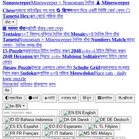
Nonosweeper
Minesweeper + Nonogram দৈনিক
♟️
Minesweeper
Chess
লুকানো মাইনফিল্ড সহ দাবা
🔁
রিপ্লে
হ্যাশ দিয়ে একটি নির্দিষ্ট বোর্ড খেলুন
⬡
Tametsi Hex
হেক্স বোর্ডে লজিক ধাঁধা
ধাঁধা ▾
▦
সমস্ত ধাঁধা
প্রতিটি ধাঁধার খেলা দেখুন
Tentaizu
৭×7 বিশুদ্ধ-যুক্তির দৈনিক ধাঁধা
Mosaic
৯×9 দৈনিক ফিল ধাঁধা
Tametsi
Nonogram × Minesweeper দৈনিক ধাঁধা
Numbers Match
জোড়া
মেলান · দৈনিক নম্বর ধাঁধা
15-Puzzle
ক্রমানুসারে টাইল স্লাইড করুন
2048
২০৪৮-এ টাইল মিশ্রিত করুন
2048 Hexagon
হেক্স গ্রিডে ২০৪৮
Mahjong Solitaire
মুক্ত টাইল জোড়া
মেলান
Jigsaw Puzzle
টুকরো একসাথে জোড়া দিন
Schulte Grid
ক্রমানুসারে সংখ্যায়
ট্যাপ করুন
Sudoku
ক্লাসিক ৯×9 লজিক
Meowdoku
Place cats · daily
logic puzzle
লিডারবোর্ড
অভিযান
বুটক্যাম্প
ব্লগ
থিম
🌓
স্বয়ংক্রিয়
🌑
ডার্ক
☀️
লাইট
⭐
তারার মাঠ
🌸
ফুল
🟦
ক্লাসিক
🪅
মেক্সিকো
BN
▾
EN
English
ID
Bahasa Indonesia
DA
Dansk
DE
Deutsch
ES
Español
EO
Esperanto
TL
Filipino
FR
Français
IT
Italiano
MS
Melayu