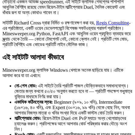
দৌড়ানো একজন অভিজ্ঞ speedrunner, এই সাইটে ক্লাসিক গেমপ্লের পাশাপাশি
আধুনিক বৈশিষ্ট্য রয়েছে যেমন রিয়েল-টাইম মাল্টিপ্লেয়ার Duel, দৈনিক কোয়েস্ট এবং
ধাঁধার রূপ যা অন্য কোথাও পাবেন না।
সাইটটি Richard Cross দ্বারা নির্মিত ও রক্ষণাবেক্ষণ করা হয়,
Regis Consulting
-
এর প্রতিষ্ঠাতা, একটি ওয়েব ডেভেলপমেন্টে বিশেষজ্ঞ সফটওয়্যার পরামর্শ প্রতিষ্ঠান।
Minesweeper.org Python, FastAPI এবং আধুনিক ওয়েব প্রযুক্তি ব্যবহার করে
স্ক্র্যাচ থেকে তৈরি — কোনো টেমপ্লেট নেই, কোনো ক্লোন নেই। প্রতিটি গেম মোড,
প্রতিটি বৈশিষ্ট্য এবং কোডের প্রতিটি লাইন মৌলিক কাজ।
এই সাইটটি আলাদা কীভাবে
Minesweeper.org ক্লাসিক Windows খেলাকে অনেক ছাড়িয়ে যায়। এটিকে
আলাদা করে যা তা এখানে:
নো-গেস মোড:
এই সাইটে তৈরি প্রতিটি পাজল যৌক্তিকভাবে সমাধানযোগ্য।
জেতার জন্য কখনো ৫০/৫০ অনুমান করতে হবে না — প্রতিটি পদক্ষেপ শুধুমাত্র
যুক্তির মাধ্যমে নির্ণয় করা যায়।
একাধিক কঠিনত্বের স্তর:
Beginner (৯×৯, ১০ খনি), Intermediate
(১৬×১৬, ৪০ খনি), এবং Expert (৩০×১৬, ৯৯ খনি) থেকে বেছে নিন, অথবা
আপনার নিজস্ব মাত্রা ও খনির সংখ্যা দিয়ে একটি কাস্টম বোর্ড তৈরি করুন।
মাল্টিপ্লেয়ার মোড:
রিয়েল-টাইম Duel এবং PvP ম্যাচে অন্য খেলোয়াড়দের
চ্যালেঞ্জ করুন। প্রতিপক্ষের আগে আপনার বোর্ড পরিষ্কার করার দৌড়ে অংশ
নিন।
Rush মোড:
একটি দ্রুতগতির, সময়সীমাবদ্ধ চ্যালেঞ্জ যা চাপের মধ্যে আপনার