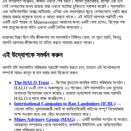
এই অগ্রগতি সত্ত্বেও, কাজটি এখনো শেষ হয়নি। মার্কিন যুক্তরাষ্ট্র, রাশিয়া এবং চীন
সেই দেশগুলোর মধ্যে রয়েছে যারা এখনো অটোয়া চুক্তিতে স্বাক্ষর করেনি। স্থলমাইন
এবং অবিস্ফোরিত অস্ত্র আফ্রিকা, এশিয়া এবং মধ্যপ্রাচ্য জুড়ে দেশগুলোতে প্রতি বছর
হাজার হাজার মানুষকে হত্যা ও আহত করতে থাকে। এই সাইটে আপনার প্রতিটি গেম
একটি ছোট স্মারক যে Minesweeper আমাদের জন্য একটি খেলা হলেও, বিশ্বের লক্ষ
লক্ষ মানুষের জন্য মাইন এখনো একটি দৈনিক বাস্তবতা।
ডায়ানার ইচ্ছা ছিল তাঁর জীবদ্দশায় সব স্থলমাইন নিষিদ্ধ হোক, তা পূরণ হয়নি, কিন্তু
আপনি আপনার জীবদ্দশায় তা সত্যি করতে সাহায্য করতে পারেন।
এই উদ্যোগকে সমর্থন করুন
আপনি যদি স্থলমাইন পরিষ্কার প্রচেষ্টা সমর্থন করতে চান, তাহলে এই সংগঠনগুলো
সম্পর্কে আরও জানুন বা দান করার কথা বিবেচনা করুন:
The HALO Trust
— বিশ্বের বৃহত্তম মানবিক মাইন পরিষ্কার সংগঠন।
HALO ৩০টি দেশ ও অঞ্চলজুড়ে ৩২ লাখেরও বেশি স্থলমাইন এবং যুদ্ধের
অন্যান্য বিস্ফোরক ধ্বংস করেছে। ডায়ানা অ্যাঙ্গোলা সফরের সময় সরাসরি
HALO-র সাথে কাজ করেছিলেন।
International Campaign to Ban Landmines (ICBL)
—
নোবেল শান্তি পুরস্কারজয়ী জোট যা ব্যক্তিবিরোধী মাইনের সম্পূর্ণ নিষেধাজ্ঞার
পক্ষে সওয়াল করে এবং বেঁচে যাওয়াদের সহায়তা করে।
Mines Advisory Group (MAG)
— একটি মানবিক সংগঠন যা সংঘাত-
আক্রান্ত সম্প্রদায় থেকে স্থলমাইন, ক্লাস্টার মিউনিশন এবং অবিস্ফোরিত
বোমা পরিষ্কার করে।