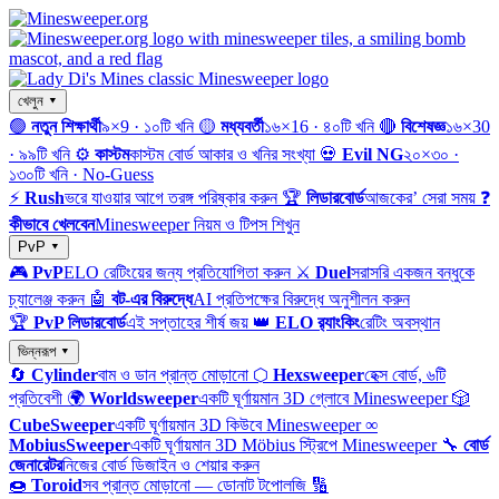
খেলুন ▾
🟢
নতুন শিক্ষার্থী
৯×9 · ১০টি খনি
🟡
মধ্যবর্তী
১৬×16 · ৪০টি খনি
🔴
বিশেষজ্ঞ
১৬×30
· ৯৯টি খনি
⚙️
কাস্টম
কাস্টম বোর্ড আকার ও খনির সংখ্যা
💀
Evil NG
২০×৩০ ·
১৩০টি খনি · No-Guess
⚡
Rush
ভরে যাওয়ার আগে তরঙ্গ পরিষ্কার করুন
🏆
লিডারবোর্ড
আজকের’ সেরা সময়
❓
কীভাবে খেলবেন
Minesweeper নিয়ম ও টিপস শিখুন
PvP ▾
🎮
PvP
ELO রেটিংয়ের জন্য প্রতিযোগিতা করুন
⚔️
Duel
সরাসরি একজন বন্ধুকে
চ্যালেঞ্জ করুন
🤖
বট-এর বিরুদ্ধে
AI প্রতিপক্ষের বিরুদ্ধে অনুশীলন করুন
🏆
PvP লিডারবোর্ড
এই সপ্তাহের শীর্ষ জয়
👑
ELO র‍্যাংকিং
রেটিং অবস্থান
ভিন্নরূপ ▾
🔄
Cylinder
বাম ও ডান প্রান্ত মোড়ানো
⬡
Hexsweeper
হেক্স বোর্ড, ৬টি
প্রতিবেশী
🌍
Worldsweeper
একটি ঘূর্ণায়মান 3D গ্লোবে Minesweeper
🎲
CubeSweeper
একটি ঘূর্ণায়মান 3D কিউবে Minesweeper
∞
MobiusSweeper
একটি ঘূর্ণায়মান 3D Möbius স্ট্রিপে Minesweeper
🔧
বোর্ড
জেনারেটর
নিজের বোর্ড ডিজাইন ও শেয়ার করুন
🍩
Toroid
সব প্রান্ত মোড়ানো — ডোনাট টপোলজি
🔢