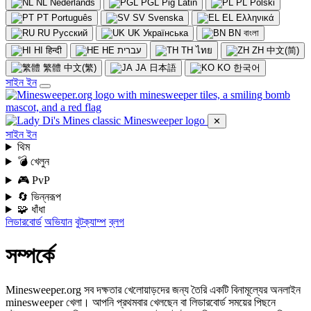
NL
Nederlands
PGL
Pig Latin
PL
Polski
PT
Português
SV
Svenska
EL
Ελληνικά
RU
Русский
UK
Українська
BN
বাংলা
HI
हिन्दी
HE
עברית
TH
ไทย
ZH
中文(简)
繁體
中文(繁)
JA
日本語
KO
한국어
সাইন ইন
✕
সাইন ইন
থিম
💣 খেলুন
🎮 PvP
🔄 ভিন্নরূপ
🧩 ধাঁধা
লিডারবোর্ড
অভিযান
বুটক্যাম্প
ব্লগ
সম্পর্কে
Minesweeper.org সব দক্ষতার খেলোয়াড়দের জন্য তৈরি একটি বিনামূল্যের অনলাইন
minesweeper খেলা। আপনি প্রথমবার খেলছেন বা লিডারবোর্ড সময়ের পিছনে