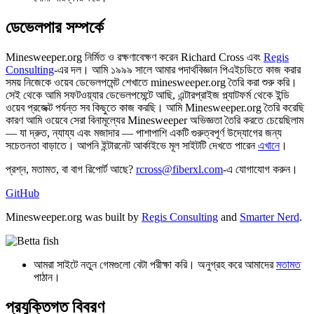
ডেভেলপার সম্পর্কে
Minesweeper.org নির্মিত ও রক্ষণাবেক্ষণ করেন Richard Cross এবং
Regis
Consulting
-এর দল। আমি ১৯৯৯ সালে আমার পদার্থবিজ্ঞান পিএইচডিতে কাজ করার
সময় নিজেকে ওয়েব ডেভেলপমেন্ট শেখাতে minesweeper.org তৈরি করা শুরু করি।
সেই থেকে আমি সফটওয়্যার ডেভেলপমেন্টে আছি, এন্টারপ্রাইজ প্ল্যাটফর্ম থেকে ইন্ডি
ওয়েব প্রজেক্ট পর্যন্ত সব কিছুতে কাজ করছি। আমি Minesweeper.org তৈরি করেছি
কারণ আমি ওয়েবে সেরা বিনামূল্যের Minesweeper অভিজ্ঞতা তৈরি করতে চেয়েছিলাম
— যা দ্রুত, ন্যায্য এবং মজাদার — পাশাপাশি একটি গুরুত্বপূর্ণ উদ্যোগের জন্য
সচেতনতা বাড়াতে। আপনি ইন্টারনেট আর্কাইভে মূল সাইটটি দেখতে পারেন
এখানে
।
প্রশ্ন, মতামত, বা বাগ রিপোর্ট আছে?
rcross@fiberxl.com
-এ যোগাযোগ করুন।
GitHub
Minesweeper.org was built by
Regis Consulting
and
Smarter Nerd
.
আমরা সাইটে নতুন গেমগুলো বেটা পরীক্ষা করি। অনুগ্রহ করে আমাদের
মতামত
পাঠান।
প্রযুক্তিগত বিবরণ