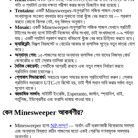
গতি ও প্যাটার্ন চেনার দক্ষতা পরীক্ষা করার জন্য ডিজাইন করা হয়েছে।
Tentaizu:
একটি Minesweeper-অনুপ্রাণিত লজিক পাজল যেখানে
সংখ্যাসূচক সংকেত ব্যবহার করে লুকানো তারা খুঁজে বের করতে হয় — প্রকাশ
করতে কোনো ক্লিক নেই, শুধু বিশুদ্ধ অনুমান।
Mosaic:
একটি Minesweeper-অনুপ্রাণিত লজিক পাজল যেখানে প্রতিটি
টাইলের সংখ্যা হলো টাইলটি নিজেসহ খনির সংখ্যা, তাই সংখ্যাগুলো ০-৯ পর্যন্ত
যায়। একটি প্যাটার্ন প্রকাশ করতে খনিগুলো খুঁজে বের করে চিহ্নিত করতে হবে।
ভ্যারিয়েন্ট:
বিকল্প নিয়মসেট ও বোর্ডের আকার যা ক্লাসিক সূত্রে নতুন মাত্রা যোগ
করে।
অন্যান্য গেম:
১৫-পাজলের মতো অন্যান্য ক্লাসিক গেম যাদের নিজস্ব বোর্ড
জেনারেটর ও হাই স্কোর তালিকা রয়েছে।
দৈনিক কোয়েস্ট:
গেমটিকে আগ্রহী রাখতে এবং নতুন লক্ষ্য নির্ধারণ করতে
প্রতিদিন তাজা চ্যালেঞ্জ।
গ্লোবাল লিডারবোর্ড:
সবচেয়ে দ্রুত সময়ের জন্য প্রতিযোগিতা করুন। স্কোর
প্রতিদিন মধ্যরাতে UTC-তে রিসেট হয়, তাই শীর্ষ স্থান দাবি করার সর্বদা নতুন
সুযোগ থাকে।
বহুভাষিক সমর্থন:
সাইটটি ইংরেজি, Esperanto, জার্মান, স্প্যানিশ, থাই,
পর্তুগিজ, ইউক্রেনীয় এবং ফরাসি ভাষায় পাওয়া যায়।
কেন Minesweeper আকর্ষণীয়?
Minesweeper হলো
NP-সম্পূর্ণ
— অর্থাৎ এটি ভ্রমণকারী বিক্রেতার সমস্যা
এবং অন্যান্য বিখ্যাত কঠিন পাজলের মতো একই শ্রেণির গণনামূলক সমস্যার
অন্তর্গত।