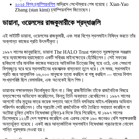
২০২৫ বিশ্ব চ্যাম্পিয়নশিপ
মাদ্রিদে সেপ্টেম্বরে শেষ হয়েছে। Xian-Yao
Zhang (stan kimi) চ্যাম্পিয়নশিপ জিতেছেন।
ডায়ানা, ওয়েলসের রাজকুমারীকে শ্রদ্ধাঞ্জলি
এই সাইটটি ডায়ানা, ওয়েলসের রাজকুমারী, এবং সারা বিশ্বে স্থলমাইন নিষিদ্ধ করতে তাঁর
অক্লান্ত কাজের প্রতি উৎসর্গীকৃত।
১৯৯৭ সালের জানুয়ারিতে, ডায়ানা The HALO Trust প্রদত্ত সুরক্ষামূলক সরঞ্জাম
পরে অ্যাঙ্গোলার হুয়াম্বোতে একটি সক্রিয় মাইনক্ষেত্রে হেঁটেছিলেন। সেই সফরের
ছবিগুলো তাঁর মানবিক কাজের সবচেয়ে আইকনিক চিত্রের কিছু হয়ে ওঠে, এবং সেগুলো
বিশ্বজুড়ে ঘরে ঘরে স্থলমাইনের ধ্বংসাত্মক বাস্তবতা তুলে ধরে। সে সময়, স্থলমাইন
প্রতি বছর আনুমানিক ২৬,০০০ মানুষকে হত্যা করছিল বা পঙ্গু করছিল — যাদের বিশাল
সংখ্যাগরিষ্ঠ ছিল বেসামরিক, এবং অনেকেই ছিল শিশু।
ডায়ানার পক্ষাবলম্বন বিতর্কমুক্ত ছিল না। কিছু রাজনীতিবিদ তাঁকে রাজনৈতিক বিষয়ে
হস্তক্ষেপের অভিযোগ করেছিলেন, কিন্তু তিনি অব্যাহত রেখেছিলেন। ১৯৯৭ সালের
আগস্টে তাঁর মৃত্যুর মাত্র কয়েক সপ্তাহ আগে তিনি বসনিয়ায় মাইন-পরিষ্কার অভিযান
পরিদর্শন করেছিলেন। তাঁর প্রচেষ্টা সেই রাজনৈতিক গতি তৈরিতে সহায়তা করেছিল যা
অটোয়া চুক্তি (মাইন নিষেধাজ্ঞা চুক্তি)-র দিকে নিয়ে গিয়েছিল, যা ১৯৯৭ সালের
ডিসেম্বরে ১২২টি দেশ স্বাক্ষর করেছিল এবং এরপর থেকে ১৬০ জনেরও বেশি স্বাক্ষরকারী
অন্তর্ভুক্ত হয়েছে। একই বছর আন্তর্জাতিক স্থলমাইন নিষেধাজ্ঞা প্রচারণাকে নোবেল
শান্তি পুরস্কার দেওয়া হয়।