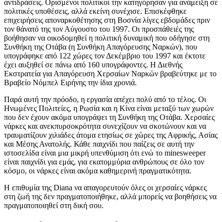
αντιδράσεις. Ορισμένοι πολιτικοί την κατηγόρησαν για ανάμειξη σε
πολιτικές υποθέσεις, αλλά εκείνη συνέχισε. Επισκέφθηκε
επιχειρήσεις αποναρκοθέτησης στη Βοσνία λίγες εβδομάδες πριν
τον θάνατό της τον Αύγουστο του 1997. Οι προσπάθειές της
βοήθησαν να οικοδομηθεί η πολιτική δυναμική που οδήγησε στη
Συνθήκη της Οτάβα (η Συνθήκη Απαγόρευσης Ναρκών), που
υπογράφηκε από 122 χώρες τον Δεκέμβριο του 1997 και έκτοτε
έχει αυξηθεί σε πάνω από 160 υπογράφοντες. Η Διεθνής
Εκστρατεία για Απαγόρευση Χερσαίων Ναρκών βραβεύτηκε με το
Βραβείο Νόμπελ Ειρήνης την ίδια χρονιά.
Παρά αυτή την πρόοδο, η εργασία απέχει πολύ από το τέλος. Οι
Ηνωμένες Πολιτείες, η Ρωσία και η Κίνα είναι μεταξύ των χωρών
που δεν έχουν ακόμα υπογράψει τη Συνθήκη της Οτάβα. Χερσαίες
νάρκες και ανεκπυρσοκρότητα συνεχίζουν να σκοτώνουν και να
τραυματίζουν χιλιάδες άτομα ετησίως σε χώρες της Αφρικής, Ασίας
και Μέσης Ανατολής. Κάθε παιχνίδι που παίζεις σε αυτή την
ιστοσελίδα είναι μια μικρή υπενθύμιση ότι ενώ το minesweeper
είναι παιχνίδι για εμάς, για εκατομμύρια ανθρώπους σε όλο τον
κόσμο, οι νάρκες είναι ακόμα καθημερινή πραγματικότητα.
Η επιθυμία της Diana να απαγορευτούν όλες οι χερσαίες νάρκες
στη ζωή της δεν πραγματοποιήθηκε, αλλά μπορείς να βοηθήσεις να
πραγματοποιηθεί στη δική σου.