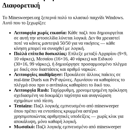
Διαφορετική
Το Minesweeper.org ξεπερνά πολύ το κλασικό παιχνίδι Windows.
Αυτό που το ξεχωρίζει:
Λειτουργία χωρίς εικασία:
Κάθε παζλ που δημιουργείται
σε αυτή την ιστοσελίδα λύνεται λογικά. Δεν θα χρειαστεί
ποτέ να κάνεις μαντεψιά 50/50 για να νικήσεις — κάθε
κίνηση μπορεί να συναχθεί με λογική.
Πολλά επίπεδα δυσκολίας:
Επίλεξε μεταξύ Αρχαρίου (9×9,
10 νάρκες), Μεσαίου (16×16, 40 νάρκες) και Ειδικού
(30×16, 99 νάρκες), ή δημιούργησε προσαρμοσμένο πλέγμα
με δικές σου διαστάσεις και αριθμό ναρκών.
Λειτουργίες multiplayer:
Προκάλεσε άλλους παίκτες σε
real-time Duels και PvP αγώνες. Αγωνίσου να καθαρίσεις το
πλέγμά σου πριν ο αντίπαλος καθαρίσει το δικό του.
Λειτουργία Rush:
Ταχύρρυθμη, χρονομετρημένη πρόκληση
σχεδιασμένη να δοκιμάζει ταχύτητα και αναγνώριση
σχημάτων υπό πίεση.
Tentaizu:
Παζλ λογικής εμπνευσμένο από minesweeper
όπου πρέπει να εντοπίσεις κρυμμένα αστέρια
χρησιμοποιώντας αριθμητικές υποδείξεις — χωρίς κλικ για
αποκάλυψη, μόνο καθαρή λογική.
Μωσαϊκό:
Παζλ λογικής εμπνευσμένο από minesweeper