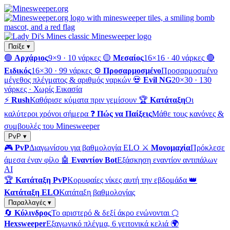
Παίξε ▾
🟢
Αρχάριος
9×9 · 10 νάρκες
🟡
Μεσαίος
16×16 · 40 νάρκες
🔴
Ειδικός
16×30 · 99 νάρκες
⚙️
Προσαρμοσμένο
Προσαρμοσμένο
μέγεθος πλέγματος & αριθμός ναρκών
💀
Evil NG
20×30 · 130
νάρκες · Χωρίς Εικασία
⚡
Rush
Καθάρισε κύματα πριν γεμίσουν
🏆
Κατάταξη
Οι
καλύτεροι χρόνοι σήμερα
❓
Πώς να Παίξεις
Μάθε τους κανόνες &
συμβουλές του Minesweeper
PvP ▾
🎮
PvP
Διαγωνίσου για βαθμολογία ELO
⚔️
Μονομαχία
Πρόκλεσε
άμεσα έναν φίλο
🤖
Εναντίον Bot
Εξάσκηση εναντίον αντιπάλων
AI
🏆
Κατάταξη PvP
Κορυφαίες νίκες αυτή την εβδομάδα
👑
Κατάταξη ELO
Κατάταξη βαθμολογίας
Παραλλαγές ▾
🔄
Κύλινδρος
Το αριστερό & δεξί άκρο ενώνονται
⬡
Hexsweeper
Εξαγωνικό πλέγμα, 6 γειτονικά κελιά
🌍