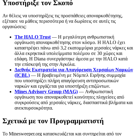
Υποστήριξε τον Σκοπό
Αν θέλεις να υποστηρίξεις τις προσπάθειες αποναρκοθέτησης,
εξέτασε να μάθεις περισσότερα ή να δωρίσεις σε αυτές τις
οργανώσεις:
The HALO Trust
— Η μεγαλύτερη ανθρωπιστική
οργάνωση αποναρκοθέτησης στον κόσμο. Η HALO έχει
καταστρέψει πάνω από 3,2 εκατομμύρια χερσαίες νάρκες και
άλλα εκρηκτικά υπολείμματα πολέμου σε 30 χώρες και
εδάφη. Η Diana συνεργάστηκε άμεσα με την HALO κατά
την επίσκεψή της στην Αγκόλα.
Διεθνής Εκστρατεία για Απαγόρευση Χερσαίων Ναρκών
(ICBL)
— Η βραβευμένη με Νόμπελ Ειρήνης συμμαχία
που υποστηρίζει πλήρη απαγόρευση αντιπροσωπικών
ναρκών και εργάζεται για υποστήριξη επιζώντων.
Mines Advisory Group (MAG)
— Ανθρωπιστική
οργάνωση που αποναρκοθετεί κοινότητες πληγείσες από
συγκρούσεις από χερσαίες νάρκες, διασπαστικά βλήματα και
ανεκπυρσοκρότητα.
Σχετικά με τον Προγραμματιστή
Το Minesweeper.org κατασκευάζεται και συντηρείται από τον