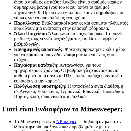
όπου ο αριθμός σε κάθε πλακίδιο είναι ο αριθμός ναρκών
συμπεριλαμβανομένου του ίδιου, οπότε οι αριθμοί
πηγαίνουν 0-9. Πρέπει να εντοπίσεις και να σημαδέψεις τις
νάρκες για να αποκαλύψεις ένα σχήμα.
Παραλλαγές:
Εναλλακτικοί κανόνες και σχήματα πλέγματος
που δίνουν μια ανατροπή στην κλασική φόρμουλα.
Άλλα Παιχνίδια:
Άλλα κλασικά παιχνίδια όπως 15-puzzle
με δικές τους γεννήτριες πλέγματος και λίστες υψηλών
βαθμολογιών.
Καθημερινές αποστολές:
Φρέσκες προκλήσεις κάθε μέρα
για να κρατάς το παιχνίδι ενδιαφέρον και να έχεις νέους
στόχους.
Παγκόσμια κατάταξη:
Ανταγωνίσου για τους
γρηγορότερους χρόνους. Οι βαθμολογίες επαναφέρονται
καθημερινά τα μεσάνυχτα UTC, οπότε υπάρχει πάντα νέα
ευκαιρία για την κορυφή.
Πολύγλωσση υποστήριξη:
Η ιστοσελίδα είναι διαθέσιμη
σε Αγγλικά, Εσπεράντο, Γερμανικά, Ισπανικά, Ταϊλανδικά,
Πορτογαλικά, Ουκρανικά και Γαλλικά.
Γιατί είναι Ενδιαφέρον το Minesweeper;
Το Minesweeper είναι
NP-πλήρες
— δηλαδή ανήκει στην
ίδια κατηγορία υπολογιστικών προβλημάτων με το