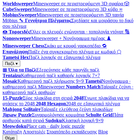
Worldsweeper
Minesweeper σε περιστρεφόμενη 3D σφαίρα
🎲
CubeSweeper
Minesweeper σε περιστρεφόμενο 3D κύβο
∞
MobiusSweeper
Minesweeper σε περιστρεφόμενη 3D ταινία
Möbius
🔧
Γεννήτρια Πλέγματος
Σχεδίασε και μοιράσου το δικό
σου πλέγμα
🍩
Τοροειδές
Όλες οι πλευρές ενώνονται · τοπολογία ντόνατ
🔢
Nonosweeper
Minesweeper + Νονόγραμμα ημέρας
♟️
Minesweeper Chess
Σκάκι με κρυφό ναρκοπέδιο
🔁
Επανάληψη
Παίξε ένα συγκεκριμένο πλέγμα με κωδικό
⬡
Tametsi Hex
Παζλ λογικής σε εξαγωνικό πλέγμα
Παζλ ▾
▦
Όλα τα Παζλ
Εξερεύνησε κάθε παιχνίδι παζλ
Tentaizu
Καθημερινό παζλ καθαρής λογικής 7×7
Mosaic
Καθημερινό παζλ πλήρωσης 9×9
Tametsi
Νονόγραμμα ·
καθημερινό παζλ Minesweeper
Numbers Match
Ταίριαξε ζεύγη ·
καθημερινό παζλ αριθμών
15-Puzzle
Σύρε πλακίδια στη σειρά
2048
Ένωνε πλακίδια για να
φτάσεις το 2048
2048 Hexagon
2048 σε εξαγωνικό πλέγμα
Mahjong Solitaire
Ταίριαξε ελεύθερα ζεύγη πλακιδίων
Jigsaw Puzzle
Συναρμολόγησε κομμάτια
Schulte Grid
Πάτα
αριθμούς κατά σειρά
Sudoku
Κλασική λογική 9×9
Meowdoku
Place cats · daily logic puzzle
Κατάταξη
Αποστολές
Στρατόπεδο εκπαίδευσης
Blog
Θέμα