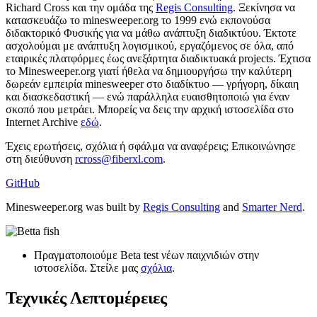
Richard Cross και την ομάδα της
Regis Consulting
. Ξεκίνησα να
κατασκευάζω το minesweeper.org το 1999 ενώ εκπονούσα
διδακτορικό Φυσικής για να μάθω ανάπτυξη διαδικτύου. Έκτοτε
ασχολούμαι με ανάπτυξη λογισμικού, εργαζόμενος σε όλα, από
εταιρικές πλατφόρμες έως ανεξάρτητα διαδικτυακά projects. Έχτισα
το Minesweeper.org γιατί ήθελα να δημιουργήσω την καλύτερη
δωρεάν εμπειρία minesweeper στο διαδίκτυο — γρήγορη, δίκαιη
και διασκεδαστική — ενώ παράλληλα ευαισθητοποιώ για έναν
σκοπό που μετράει. Μπορείς να δεις την αρχική ιστοσελίδα στο
Internet Archive
εδώ
.
Έχεις ερωτήσεις, σχόλια ή σφάλμα να αναφέρεις; Επικοινώνησε
στη διεύθυνση
rcross@fiberxl.com
.
GitHub
Minesweeper.org was built by
Regis Consulting
and
Smarter Nerd
.
Πραγματοποιούμε Beta test νέων παιχνιδιών στην
ιστοσελίδα. Στείλε μας
σχόλια
.
Τεχνικές Λεπτομέρειες