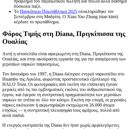
πρόβλημα του ταξιδιωτικού πωλητή και πολλά άλλα διάσημα
δύσκολα παζλ.
Το
Παγκόσμιο Πρωτάθλημα 2025
ολοκληρώθηκε τον
Σεπτέμβριο στη Μαδρίτη. Ο Xian-Yao Zhang (stan kimi)
κέρδισε το πρωτάθλημα.
Φόρος Τιμής στη Diana, Πριγκίπισσα της
Ουαλίας
Αυτή η ιστοσελίδα είναι αφιερωμένη στη Diana, Πριγκίπισσα της
Ουαλίας, και στην ακούραστη εργασία της για την απαγόρευση των
χερσαίων ναρκών παγκοσμίως.
Τον Ιανουάριο του 1997, η Diana διέσχισε ενεργό ναρκοπέδιο στο
Huambo της Αγκόλα, φορώντας προστατευτικό εξοπλισμό της
HALO Trust. Οι φωτογραφίες από εκείνη την επίσκεψη έγιναν
μερικές από τις πιο εμβληματικές εικόνες του ανθρωπιστικού της
έργου, και έφεραν τη συντριπτική πραγματικότητα των χερσαίων
ναρκών σε σπίτια σε όλο τον κόσμο. Εκείνη την εποχή, οι χερσαίες
νάρκες σκότωναν ή ακρωτηρίαζαν εκτιμώμενα 26.000 άτομα
ετησίως — η συντριπτική πλειοψηφία τους αμάχους, πολλά από
αυτά παιδιά.
Η ενεργός εκστρατεία της Diana δεν ήταν χωρίς αμφιλεγόμενες