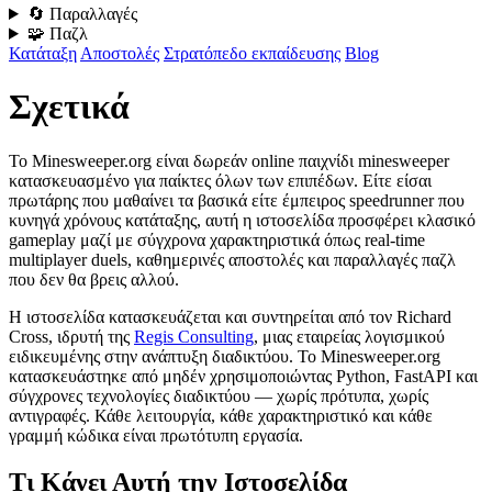
🔄 Παραλλαγές
🧩 Παζλ
Κατάταξη
Αποστολές
Στρατόπεδο εκπαίδευσης
Blog
Σχετικά
Το Minesweeper.org είναι δωρεάν online παιχνίδι minesweeper
κατασκευασμένο για παίκτες όλων των επιπέδων. Είτε είσαι
πρωτάρης που μαθαίνει τα βασικά είτε έμπειρος speedrunner που
κυνηγά χρόνους κατάταξης, αυτή η ιστοσελίδα προσφέρει κλασικό
gameplay μαζί με σύγχρονα χαρακτηριστικά όπως real-time
multiplayer duels, καθημερινές αποστολές και παραλλαγές παζλ
που δεν θα βρεις αλλού.
Η ιστοσελίδα κατασκευάζεται και συντηρείται από τον Richard
Cross, ιδρυτή της
Regis Consulting
, μιας εταιρείας λογισμικού
ειδικευμένης στην ανάπτυξη διαδικτύου. Το Minesweeper.org
κατασκευάστηκε από μηδέν χρησιμοποιώντας Python, FastAPI και
σύγχρονες τεχνολογίες διαδικτύου — χωρίς πρότυπα, χωρίς
αντιγραφές. Κάθε λειτουργία, κάθε χαρακτηριστικό και κάθε
γραμμή κώδικα είναι πρωτότυπη εργασία.
Τι Κάνει Αυτή την Ιστοσελίδα