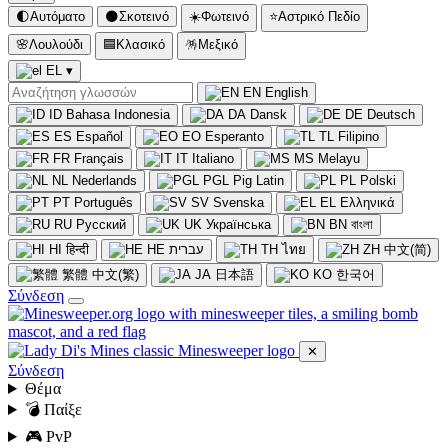
🌓
Αυτόματο
🌑
Σκοτεινό
☀️
Φωτεινό
⭐
Αστρικό Πεδίο
🌸
Λουλούδι
🟦
Κλασικό
🪅
Μεξικό
EL
▾
EN
English
ID
Bahasa Indonesia
DA
Dansk
DE
Deutsch
ES
Español
EO
Esperanto
TL
Filipino
FR
Français
IT
Italiano
MS
Melayu
NL
Nederlands
PGL
Pig Latin
PL
Polski
PT
Português
SV
Svenska
EL
Ελληνικά
RU
Русский
UK
Українська
BN
বাংলা
HI
हिन्दी
HE
עברית
TH
ไทย
ZH
中文(简)
繁體
中文(繁)
JA
日本語
KO
한국어
Σύνδεση
✕
Σύνδεση
Θέμα
💣 Παίξε
🎮 PvP