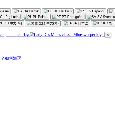
onesia
DA
Dansk
DE
Deutsch
ES
Español
GL
Pig Latin
PL
Polski
PT
Português
SV
Svensk
ZH
中文(简)
繁體
中文(繁)
JA
日本語
KO
한
✕
榜
❓ 如何游玩