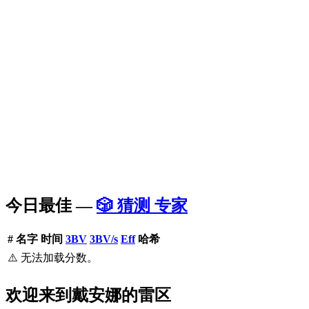
今日最佳 —
🎲 猜测 专家
#
名字
时间
3BV
3BV/s
Eff
哈希
⚠️ 无法加载分数。
欢迎来到戴安娜的雷区