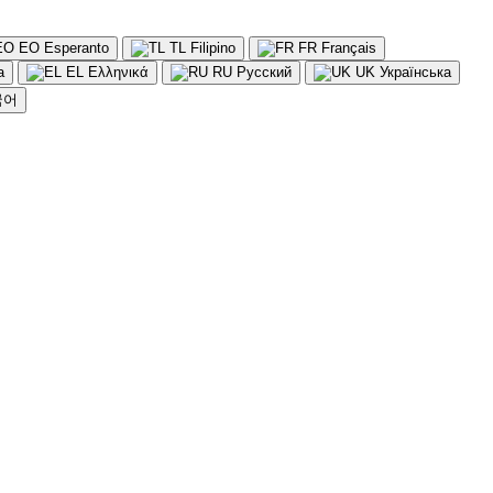
EO
Esperanto
TL
Filipino
FR
Français
a
EL
Ελληνικά
RU
Русский
UK
Українська
국어