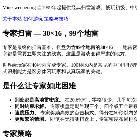
Minesweeper.org 自1999年起提供经典扫雷游戏。
关于本站
如何游玩
策略与技巧
专家扫雷 — 30×16，99个地雷
专家是最终的扫雷基准。棋盘为
含99个地雷的30×16
——地雷密
字都是需要立即关注的线索。这里是游戏变得严肃的地方。
世界级玩家在40秒内完成专家。100秒以内是常见的中间里
式识别能力是区分休闲玩家和认真玩家的关键。
是什么让专家如此困难
到处都是高地雷密度。
在20.6%时，零格很少。几乎
同时约束求解。
专家棋盘定期呈现三个、四个或五个带
速度压力。
专家奖励高效的点击模式。得分在60秒以内
更频繁的猜测。
即使在无猜测棋盘上，专家密度布局也会
专家策略