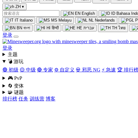
ZH
▾
EN
English
ID
Bahasa Ind
IT
Italiano
MS
Melayu
NL
Nederlands
P
BN
বাংলা
HI
हिन्दी
HE
עברית
TH
ไทย
登录
登录
主题
💣 游玩
🟢 初级
🟡 中级
🔴 专家
⚙️ 自定义
💀 邪恶 NG
⚡ 急速
🏆 排行
🎮 PvP
🔄 变体
🧩 谜题
排行榜
任务
训练营
博客