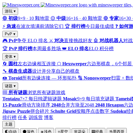
游玩 ▾
🟢
初级
9×9 · 10 颗地雷
🟡
中级
16×16 · 40 颗地雷
🔴
专家
16×30
⚡
急速
在波次填满前清除它们
🏆
排行榜
今日最佳成绩
❓
如何
PvP ▾
🎮
PvP
争夺 ELO 排名
⚔️
对决
直接挑战好友
🤖
对战机器人
对战
🏆
PvP 排行榜
本周最多胜场
👑
ELO 排名
ELO 积分榜
变体 ▾
🔄
圆柱
左右边缘相互连接
⬡
Hexsweeper
六边形棋盘，6个邻居
🔧
棋盘生成器
设计并分享自己的棋盘
🍩
Toroid
所有边缘连接 — 环形拓扑
🔢
Nonosweeper
扫雷 + 
谜题 ▾
▦
所有谜题
浏览所有谜题游戏
Tentaizu
7×7 每日纯逻辑谜题
Mosaic
9×9 每日填充谜题
Tametsi
15-Puzzle
滑动方块排序
2048
合并方块至2048
2048 Hexagon
六边
Jigsaw Puzzle
拼合碎片
Schulte Grid
按顺序点击数字
Sudoku
经
排行榜
任务
训练营
博客
主题
🌓
自动
🌑
深色
☀️
浅色
⭐
星空
🌸
花朵
🟦
经典
🪅
墨西哥