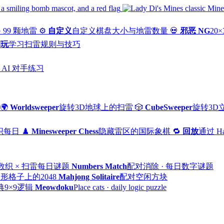
 · 99 颗地雷
⚙️
自定义
自定义棋盘大小与地雷数量
💀
邪恶 NG
20×
游玩
学习扫雷规则与技巧
 AI 对手练习
🌍
Worldsweeper
旋转3D地球上的扫雷
🎲
CubeSweeper
旋转3D
数织每日
♟️
Minesweeper Chess
隐藏雷区的国际象棋
🔁
回放
通过 H
数织 × 扫雷每日谜题
Numbers Match
配对消除 · 每日数字谜题
形格子上的2048
Mahjong Solitaire
配对空闲方块
典9×9逻辑
Meowdoku
Place cats · daily logic puzzle