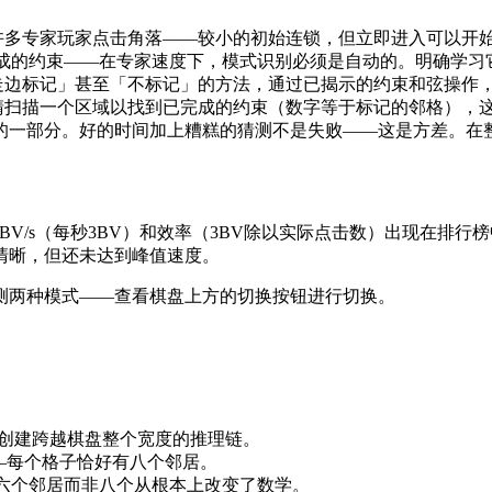
许多专家玩家点击角落——较小的初始连锁，但立即进入可以开
立角落、完成的约束——在专家速度下，模式识别必须是自动的。明确学
走边标记」甚至「不标记」的方法，通过已揭示的约束和弦操作
睛扫描一个区域以找到已完成的约束（数字等于标记的邻格），
专家的一部分。好的时间加上糟糕的猜测不是失败——这是方差。
的3BV/s（每秒3BV）和效率（3BV除以实际点击数）出现在
清晰，但还未达到峰值速度。
测两种模式——查看棋盘上方的切换按钮进行切换。
环绕创建跨越棋盘整个宽度的推理链。
—每个格子恰好有八个邻居。
六个邻居而非八个从根本上改变了数学。