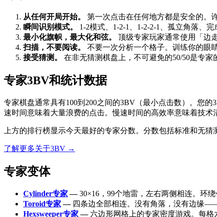
从任何开局开始。
第一次点击在任何地方都是安全的。
瞬间识别模式。
1-2模式、1-2-1、1-2-2-1、孤
最小化旗帜，最大化和弦。
顶级专家玩家通常使用「边
扫描，不要阅读。
不要一次分析一个格子。训练你的眼
接受猜测。
在非无猜测棋盘上，不可避免的50/50是
专家3BV和统计数据
专家棋盘通常具有100到200之间的3BV（最小点击数）。您
速时间意味着大量浪费的点击。慢速时间的高效率意味着技术
上方的排行榜显示今天最好的专家分数。分数包括标准和无猜
了解更多关于3BV →
专家变体
Cylinder专家
—
30×16，99个地雷，左右两侧相连。
Toroid专家
—
四条边全部相连。没有角落，没有边缘—
Hexsweeper专家
—
六边形网格上的专家密度游戏。每格