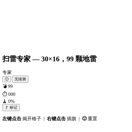
扫雷专家 — 30×16，99 颗地雷
专家
🙂
无猜测
💣
99
⏱
000
🧹
0%
🚩 标记
左键点击
揭开格子 |
右键点击
插旗 |
🙂
重置