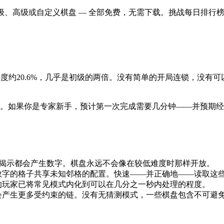
畅玩初级、中级、高级或自定义棋盘 — 全部免费，无需下载。挑战每日排
度约20.6%，几乎是初级的两倍。没有简单的开局连锁，没有
程碑。如果你是专家新手，预计第一次完成需要几分钟——并预期
每次揭示都会产生数字。棋盘永远不会像在较低难度时那样开放。
数字的格子共享未知邻格的配置。快速——并正确地——读取这
的玩家已将常见模式内化到可以在几分之一秒内处理的程度。
产生更多受约束的链。没有无猜测模式，一些棋盘包含不可避免的