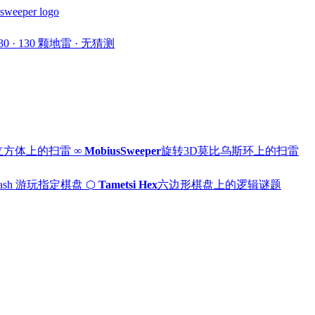
30 · 130 颗地雷 · 无猜测
立方体上的扫雷
∞
MobiusSweeper
旋转3D莫比乌斯环上的扫雷
ash 游玩指定棋盘
⬡
Tametsi Hex
六边形棋盘上的逻辑谜题