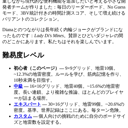
重しながら現代的な便利機能を追加したいと考える小さな開
発者チームが作りました：毎日のリーダーボード、No Guess
モード、3BV統計付きの時間計測スコア、そして増え続ける
バリアントのコレクション。
Dianaとのつながりは長年続く内輪ジョークがブランドにな
ったものです：
Lady Di's Mines
。賛辞とひどいダジャレの間
のどこかにあります。私たちはそれを楽しんでいます。
難易度レベル
初心者（このページ）—
9×9グリッド、地雷10個。
~12.3%の地雷密度。ルールを学び、筋肉記憶を作り、
10秒未満を目指す。
中級
—
16×16グリッド、地雷40個。~15.6%の地雷密
度。長い連鎖、より複雑な推論、ほとんどのプレイヤ
ーが詰まる場所。
エキスパート
—
30×16グリッド、地雷99個。~20.6%の
密度。基準。世界記録はここにある。毎ターン危険。
カスタム
—
個人向けの挑戦のために自分のボードサイ
ズと地雷数を設定する。