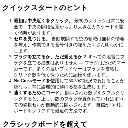
クイックスタートのヒント
最初は中央近くをクリック。
最初のクリックは常に安
全で、中央の開始位置からより大きなカスケードを開
く傾向があります。
ゼロを見つける。
自動展開する空の領域は無料の情報
を与え、作業できる番号付きの端をたくさん明らかに
します。
フラグを立てるか、ただ覚えるか？
すべての地雷にフ
ラグを立てる必要はありません — フラグはただのマー
カーです。多くの速いプレイヤーはフラグを省略し、
クリック数を低く保つために記憶を使います。
No Guessモードを使用
して50/50の状況で負けることが
嫌なら。常に論理的に解ける盤を生成します。
速くするためにコード。
開示された数字をダブルクリ
ックすると、正しい数のフラグが置かれていればすべ
ての隣接セルが自動的に開示されます。自信がつけば
ボードをクリアする最速の方法です。
クラシックボードを超えて