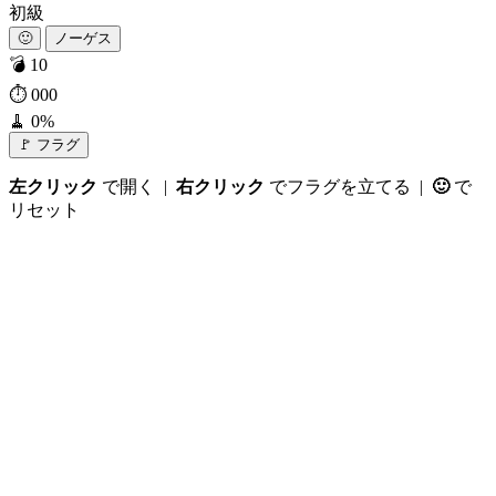
初級
🙂
ノーゲス
💣
10
⏱
000
🧹
0%
🚩 フラグ
左クリック
で開く |
右クリック
でフラグを立てる |
🙂
で
リセット