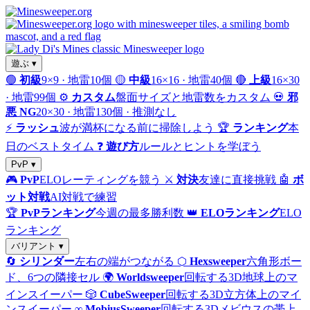
遊ぶ ▾
🟢
初級
9×9 · 地雷10個
🟡
中級
16×16 · 地雷40個
🔴
上級
16×30
· 地雷99個
⚙️
カスタム
盤面サイズと地雷数をカスタム
💀
邪
悪 NG
20×30 · 地雷130個 · 推測なし
⚡
ラッシュ
波が満杯になる前に掃除しよう
🏆
ランキング
本
日のベストタイム
❓
遊び方
ルールとヒントを学ぼう
PvP ▾
🎮
PvP
ELOレーティングを競う
⚔️
対決
友達に直接挑戦
🤖
ボ
ット対戦
AI対戦で練習
🏆
PvPランキング
今週の最多勝利数
👑
ELOランキング
ELO
ランキング
バリアント ▾
🔄
シリンダー
左右の端がつながる
⬡
Hexsweeper
六角形ボー
ド、6つの隣接セル
🌍
Worldsweeper
回転する3D地球上のマ
インスイーパー
🎲
CubeSweeper
回転する3D立方体上のマイ
ンスイーパー
∞
MobiusSweeper
回転する3Dメビウスの帯上