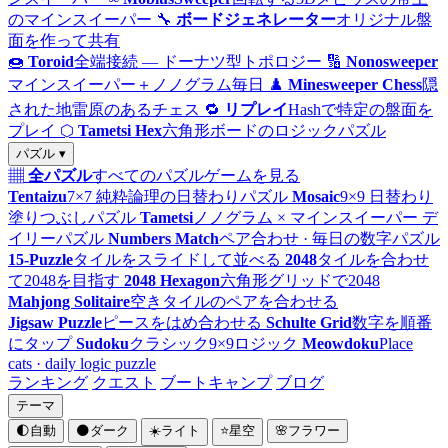
のマインスイーパー
🔧
ボードジェネレーター
オリジナル盤
面を作って共有
🍩
Toroid
全端接続 — ドーナツ型トポロジー
🔢
Nonosweeper
マインスイーパー＋ノノグラム毎日
♟️
Minesweeper Chess
隠
された地雷原のあるチェス
🔁
リプレイ
Hashで特定の盤面を
プレイ
⬡
Tametsi Hex
六角形ボードのロジックパズル
パズル ▾
▦
全パズル
すべてのパズルゲームを見る
Tentaizu
7×7 純粋論理の日替わりパズル
Mosaic
9×9 日替わり
塗りつぶしパズル
Tametsi
ノノグラム × マインスイーパー デ
イリーパズル
Numbers Match
ペア合わせ · 毎日の数字パズル
15-Puzzle
タイルをスライドして並べる
2048
タイルを合わせ
て2048を目指す
2048 Hexagon
六角形グリッドで2048
Mahjong Solitaire
空きタイルのペアを合わせる
Jigsaw Puzzle
ピースをはめ合わせる
Schulte Grid
数字を順番
にタップ
Sudoku
クラシック9×9ロジック
Meowdoku
Place
cats · daily logic puzzle
ランキング
クエスト
ブートキャンプ
ブログ
テーマ
🌓
自動
🌑
ダーク
☀️
ライト
⭐
星空
🌸
フラワー