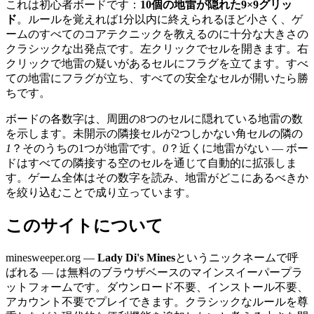
これは初心者ボードです：
10個の地雷が隠れた9×9グリッ
ド
。ルールを覚えれば1分以内に終えられるほど小さく、ゲ
ームのすべてのコアテクニックを教えるのに十分な大きさの
クラシックな出発点です。左クリックでセルを開きます。右
クリックで地雷の疑いがあるセルにフラグを立てます。すべ
ての地雷にフラグが立ち、すべての安全なセルが開いたら勝
ちです。
ボードの各数字は、周囲の8つのセルに隠れている地雷の数
を示します。未開示の隣接セルが2つしかない角セルの隣の
1
？そのうちの1つが地雷です。
0
？近くに地雷がない — ボー
ドはすべての隣接する空のセルを通じて自動的に拡張しま
す。ゲーム全体はその数字を読み、地雷がどこにあるべきか
を絞り込むことで成り立っています。
このサイトについて
minesweeper.org —
Lady Di's Mines
というニックネームで呼
ばれる — は無料のブラウザベースのマインスイーパープラ
ットフォームです。ダウンロード不要、インストール不要、
アカウント不要でプレイできます。クラシックなルールを尊