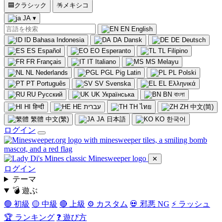
🟦
クラシック
🪅
メキシコ
JA
▾
EN
English
ID
Bahasa Indonesia
DA
Dansk
DE
Deutsch
ES
Español
EO
Esperanto
TL
Filipino
FR
Français
IT
Italiano
MS
Melayu
NL
Nederlands
PGL
Pig Latin
PL
Polski
PT
Português
SV
Svenska
EL
Ελληνικά
RU
Русский
UK
Українська
BN
বাংলা
HI
हिन्दी
HE
עברית
TH
ไทย
ZH
中文(简)
繁體
中文(繁)
JA
日本語
KO
한국어
ログイン
✕
ログイン
テーマ
💣 遊ぶ
🟢 初級
🟡 中級
🔴 上級
⚙️ カスタム
💀 邪悪 NG
⚡ ラッシュ
🏆 ランキング
❓ 遊び方