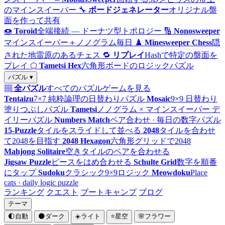
のマインスイーパー
🔧
ボードジェネレーター
オリジナル盤
面を作って共有
🍩
Toroid
全端接続 — ドーナツ型トポロジー
🔢
Nonosweeper
マインスイーパー＋ノノグラム毎日
♟️
Minesweeper Chess
隠
された地雷原のあるチェス
🔁
リプレイ
Hashで特定の盤面を
プレイ
⬡
Tametsi Hex
六角形ボードのロジックパズル
パズル ▾
▦
全パズル
すべてのパズルゲームを見る
Tentaizu
7×7 純粋論理の日替わりパズル
Mosaic
9×9 日替わり
塗りつぶしパズル
Tametsi
ノノグラム × マインスイーパー デ
イリーパズル
Numbers Match
ペア合わせ · 毎日の数字パズル
15-Puzzle
タイルをスライドして並べる
2048
タイルを合わせ
て2048を目指す
2048 Hexagon
六角形グリッドで2048
Mahjong Solitaire
空きタイルのペアを合わせる
Jigsaw Puzzle
ピースをはめ合わせる
Schulte Grid
数字を順番
にタップ
Sudoku
クラシック9×9ロジック
Meowdoku
Place
cats · daily logic puzzle
ランキング
クエスト
ブートキャンプ
ブログ
テーマ
🌓
自動
🌑
ダーク
☀️
ライト
⭐
星空
🌸
フラワー