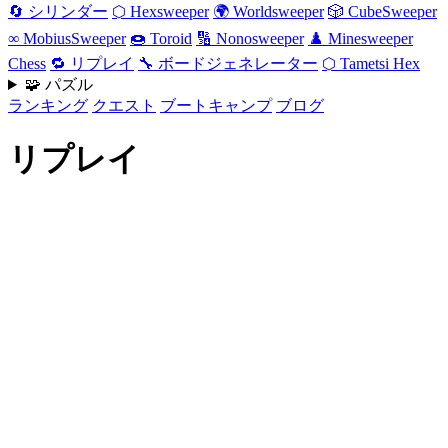
🔄 シリンダー
⬡ Hexsweeper
🌍 Worldsweeper
🎲 CubeSweeper
∞ MobiusSweeper
🍩 Toroid
🔢 Nonosweeper
♟️ Minesweeper
Chess
🔁 リプレイ
🔧 ボードジェネレーター
⬡ Tametsi Hex
🧩 パズル
ランキング
クエスト
ブートキャンプ
ブログ
リプレイ