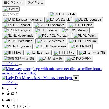
🟦
クラシック
🪅
メキシコ
JA
▾
EN
English
ID
Bahasa Indonesia
DA
Dansk
DE
Deutsch
ES
Español
EO
Esperanto
TL
Filipino
FR
Français
IT
Italiano
MS
Melayu
NL
Nederlands
PGL
Pig Latin
PL
Polski
PT
Português
SV
Svenska
EL
Ελληνικά
RU
Русский
UK
Українська
BN
বাংলা
HI
हिन्दी
HE
עברית
TH
ไทย
ZH
中文(简)
繁體
中文(繁)
JA
日本語
KO
한국어
ログイン
✕
ログイン
テーマ
💣 遊ぶ
🎮 PvP
🔄 バリアント