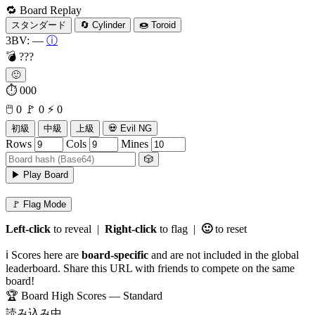
🔁 Board Replay
スタンダード
🔄 Cylinder
🍩 Toroid
3BV:
—
ⓘ
💣
???
🙂
⏱
000
🖱️
0
🚩
0
⚡
0
初級
中級
上級
💀 Evil NG
Rows
Cols
Mines
🎲
▶ Play Board
🚩 Flag Mode
Left-click
to reveal |
Right-click
to flag |
🙂
to reset
ℹ️ Scores here are
board-specific
and are not included in the global
leaderboard. Share this URL with friends to compete on the same
board!
🏆 Board High Scores — Standard
読み込み中…