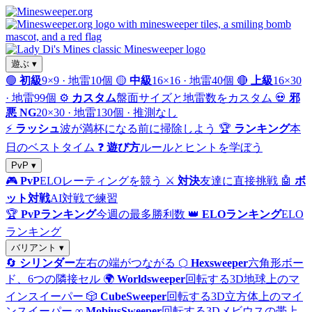
遊ぶ ▾
🟢
初級
9×9 · 地雷10個
🟡
中級
16×16 · 地雷40個
🔴
上級
16×30
· 地雷99個
⚙️
カスタム
盤面サイズと地雷数をカスタム
💀
邪
悪 NG
20×30 · 地雷130個 · 推測なし
⚡
ラッシュ
波が満杯になる前に掃除しよう
🏆
ランキング
本
日のベストタイム
❓
遊び方
ルールとヒントを学ぼう
PvP ▾
🎮
PvP
ELOレーティングを競う
⚔️
対決
友達に直接挑戦
🤖
ボ
ット対戦
AI対戦で練習
🏆
PvPランキング
今週の最多勝利数
👑
ELOランキング
ELO
ランキング
バリアント ▾
🔄
シリンダー
左右の端がつながる
⬡
Hexsweeper
六角形ボー
ド、6つの隣接セル
🌍
Worldsweeper
回転する3D地球上のマ
インスイーパー
🎲
CubeSweeper
回転する3D立方体上のマイ
ンスイーパー
∞
MobiusSweeper
回転する3Dメビウスの帯上