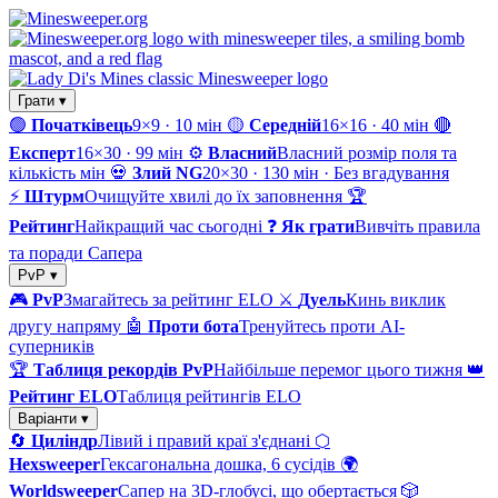
Грати ▾
🟢
Початківець
9×9 · 10 мін
🟡
Середній
16×16 · 40 мін
🔴
Експерт
16×30 · 99 мін
⚙️
Власний
Власний розмір поля та
кількість мін
💀
Злий NG
20×30 · 130 мін · Без вгадування
⚡
Штурм
Очищуйте хвилі до їх заповнення
🏆
Рейтинг
Найкращий час сьогодні
❓
Як грати
Вивчіть правила
та поради Сапера
PvP ▾
🎮
PvP
Змагайтесь за рейтинг ELO
⚔️
Дуель
Кинь виклик
другу напряму
🤖
Проти бота
Тренуйтесь проти AI-
суперників
🏆
Таблиця рекордів PvP
Найбільше перемог цього тижня
👑
Рейтинг ELO
Таблиця рейтингів ELO
Варіанти ▾
🔄
Циліндр
Лівий і правий краї з'єднані
⬡
Hexsweeper
Гексагональна дошка, 6 сусідів
🌍
Worldsweeper
Сапер на 3D-глобусі, що обертається
🎲