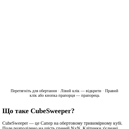
Перетягніть для обертання · Лівий клік — відкрити · Правий
клік або кнопка прапорця — прапорець
Що таке CubeSweeper?
CubeSweeper — це Сапер на обертовому тривимірному кубі.
Поле розподілено на шість граней N×N. Клітинки з'єднані