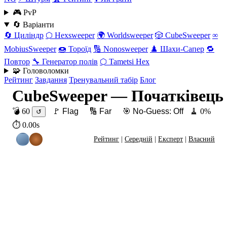
🎮 PvP
🔄 Варіанти
🔄 Циліндр
⬡ Hexsweeper
🌍 Worldsweeper
🎲 CubeSweeper
∞
MobiusSweeper
🍩 Тороїд
🔢 Nonosweeper
♟️ Шахи-Сапер
🔁
Повтор
🔧 Генератор полів
⬡ Tametsi Hex
🧩 Головоломки
Рейтинг
Завдання
Тренувальний табір
Блог
CubeSweeper — Початківець
💣
60
🚩 Flag
🔢 Far
🎯 No-Guess:
Off
🧹
0
%
↺
⏱
0.00
s
Рейтинг
|
Середній
|
Експерт
|
Власний