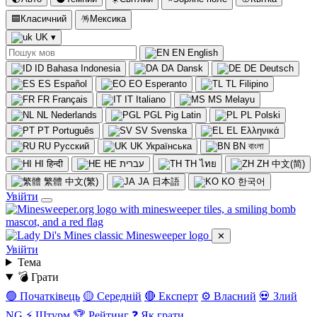
🟦
Класичний
🪅
Мексика
UK
▾
EN
English
ID
Bahasa Indonesia
DA
Dansk
DE
Deutsch
ES
Español
EO
Esperanto
TL
Filipino
FR
Français
IT
Italiano
MS
Melayu
NL
Nederlands
PGL
Pig Latin
PL
Polski
PT
Português
SV
Svenska
EL
Ελληνικά
RU
Русский
UK
Українська
BN
বাংলা
HI
हिन्दी
HE
עברית
TH
ไทย
ZH
中文(简)
繁體
中文(繁)
JA
日本語
KO
한국어
Увійти
✕
Увійти
Тема
💣 Грати
🟢 Початківець
🟡 Середній
🔴 Експерт
⚙️ Власний
💀 Злий
NG
⚡ Штурм
🏆 Рейтинг
❓ Як грати