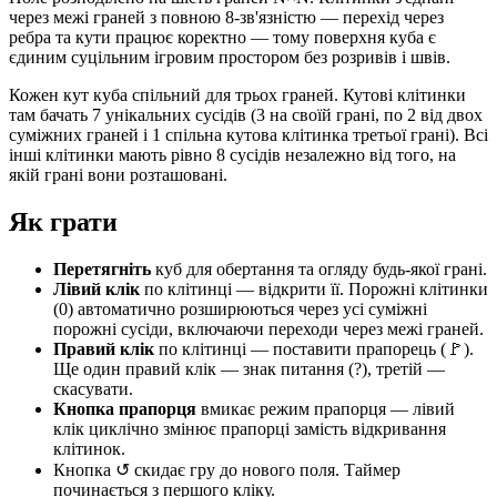
через межі граней з повною 8-зв'язністю — перехід через
ребра та кути працює коректно — тому поверхня куба є
єдиним суцільним ігровим простором без розривів і швів.
Кожен кут куба спільний для трьох граней. Кутові клітинки
там бачать 7 унікальних сусідів (3 на своїй грані, по 2 від двох
суміжних граней і 1 спільна кутова клітинка третьої грані). Всі
інші клітинки мають рівно 8 сусідів незалежно від того, на
якій грані вони розташовані.
Як грати
Перетягніть
куб для обертання та огляду будь-якої грані.
Лівий клік
по клітинці — відкрити її. Порожні клітинки
(0) автоматично розширюються через усі суміжні
порожні сусіди, включаючи переходи через межі граней.
Правий клік
по клітинці — поставити прапорець (🚩).
Ще один правий клік — знак питання (?), третій —
скасувати.
Кнопка прапорця
вмикає режим прапорця — лівий
клік циклічно змінює прапорці замість відкривання
клітинок.
Кнопка ↺ скидає гру до нового поля. Таймер
починається з першого кліку.