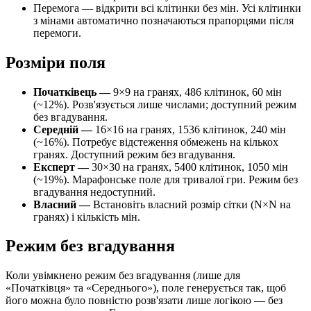
Перемога — відкрити всі клітинки без мін. Усі клітинки
з мінами автоматично позначаються прапорцями після
перемоги.
Розміри поля
Початківець —
9×9 на гранях, 486 клітинок, 60 мін
(~12%). Розв'язується лише числами; доступний режим
без вгадування.
Середній —
16×16 на гранях, 1536 клітинок, 240 мін
(~16%). Потребує відстеження обмежень на кількох
гранях. Доступний режим без вгадування.
Експерт —
30×30 на гранях, 5400 клітинок, 1050 мін
(~19%). Марафонське поле для тривалої гри. Режим без
вгадування недоступний.
Власний —
Встановіть власний розмір сітки (N×N на
гранях) і кількість мін.
Режим без вгадування
Коли увімкнено режим без вгадування (лише для
«Початківця» та «Середнього»), поле генерується так, щоб
його можна було повністю розв'язати лише логікою — без