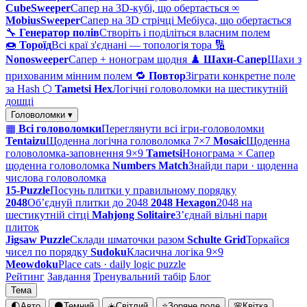
CubeSweeper
Сапер на 3D-кубі, що обертається
∞
MobiusSweeper
Сапер на 3D стрічці Мебіуса, що обертається
🔧
Генератор полів
Створіть і поділіться власним полем
🍩
Тороїд
Всі краї з'єднані — топологія тора
🔢
Nonosweeper
Сапер + нонограм щодня
♟️
Шахи-Сапер
Шахи з
прихованим мінним полем
🔁
Повтор
Зіграти конкретне поле
за Hash
⬡
Tametsi Hex
Логічні головоломки на шестикутній
дошці
Головоломки ▾
▦
Всі головоломки
Переглянути всі ігри-головоломки
Tentaizu
Щоденна логічна головоломка 7×7
Mosaic
Щоденна
головоломка-заповнення 9×9
Tametsi
Нонограма × Сапер
щоденна головоломка
Numbers Match
Знайди пари · щоденна
числова головоломка
15-Puzzle
Посунь плитки у правильному порядку
2048
Об’єднуй плитки до 2048
2048 Hexagon
2048 на
шестикутній сітці
Mahjong Solitaire
З’єднай вільні пари
плиток
Jigsaw Puzzle
Склади шматочки разом
Schulte Grid
Торкайся
чисел по порядку
Sudoku
Класична логіка 9×9
Meowdoku
Place cats · daily logic puzzle
Рейтинг
Завдання
Тренувальний табір
Блог
Тема
🌓
Авто
🌑
Темний
☀️
Світлий
⭐
Зоряне поле
🌸
Квітка