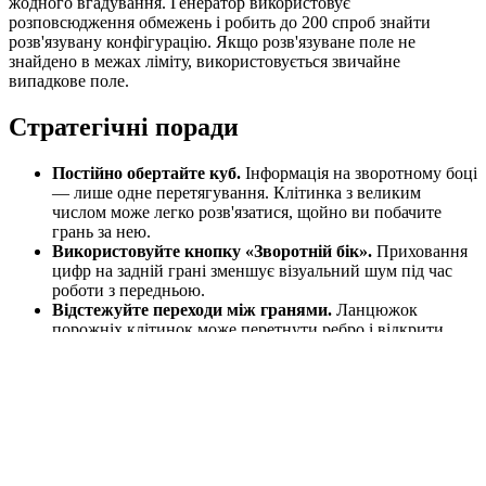
жодного вгадування. Генератор використовує
розповсюдження обмежень і робить до 200 спроб знайти
розв'язувану конфігурацію. Якщо розв'язуване поле не
знайдено в межах ліміту, використовується звичайне
випадкове поле.
Стратегічні поради
Постійно обертайте куб.
Інформація на зворотному боці
— лише одне перетягування. Клітинка з великим
числом може легко розв'язатися, щойно ви побачите
грань за нею.
Використовуйте кнопку «Зворотній бік».
Приховання
цифр на задній грані зменшує візуальний шум під час
роботи з передньою.
Відстежуйте переходи між гранями.
Ланцюжок
порожніх клітинок може перетнути ребро і відкрити
клітинки на іншій грані. Стежте за результатами
автоматичного розширення, щоб бачити повну картину.
Кутові клітинки жорсткіші.
Кутова клітинка має лише
7 сусідів замість 8. Велике число в кутовій клітинці —
сильніше обмеження, ніж те саме число у внутрішній
клітинці.
Експерт — це марафон.
Не розраховуйте завершити за
один підхід. Зосереджуйтеся на локальних обмеженнях і