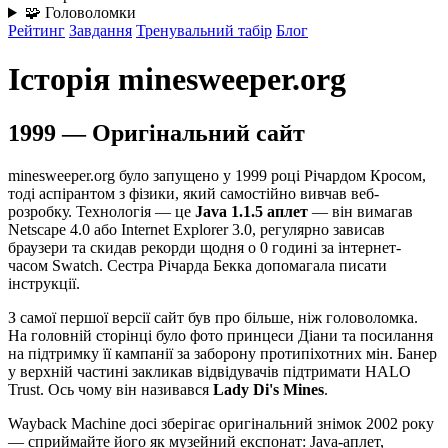
🧩 Головоломки
Рейтинг
Завдання
Тренувальний табір
Блог
Історія minesweeper.org
1999 — Оригінальний сайт
minesweeper.org було запущено у 1999 році Річардом Кросом,
тоді аспірантом з фізики, який самостійно вивчав веб-
розробку. Технологія — це
Java 1.1.5 аплет
— він вимагав
Netscape 4.0 або Internet Explorer 3.0, регулярно зависав
браузери та скидав рекорди щодня о 0 годині за інтернет-
часом Swatch. Сестра Річарда Бекка допомагала писати
інструкції.
З самої першої версії сайт був про більше, ніж головоломка.
На головній сторінці було фото принцеси Діани та посилання
на підтримку її кампанії за заборону протипіхотних мін. Банер
у верхній частині закликав відвідувачів підтримати HALO
Trust. Ось чому він називався
Lady Di's Mines
.
Wayback Machine досі зберігає оригінальний знімок 2002 року
— сприймайте його як музейний експонат: Java-аплет,