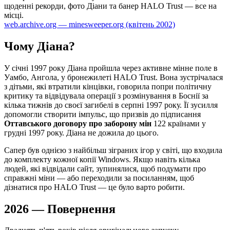
щоденні рекорди, фото Діани та банер HALO Trust — все на
місці.
web.archive.org — minesweeper.org (квітень 2002)
Чому Діана?
У січні 1997 року Діана пройшла через активне мінне поле в
Уамбо, Ангола, у бронежилеті HALO Trust. Вона зустрічалася
з дітьми, які втратили кінцівки, говорила попри політичну
критику та відвідувала операції з розмінування в Боснії за
кілька тижнів до своєї загибелі в серпні 1997 року. Її зусилля
допомогли створити імпульс, що призвів до підписання
Оттавського договору про заборону мін
122 країнами у
грудні 1997 року. Діана не дожила до цього.
Сапер був однією з найбільш зіграних ігор у світі, що входила
до комплекту кожної копії Windows. Якщо навіть кілька
людей, які відвідали сайт, зупинялися, щоб подумати про
справжні міни — або переходили за посиланням, щоб
дізнатися про HALO Trust — це було варто робити.
2026 — Повернення