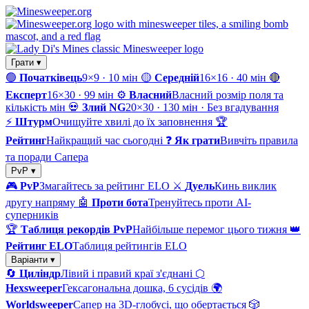
Грати ▾
🟢
Початківець
9×9 · 10 мін
🟡
Середній
16×16 · 40 мін
🔴
Експерт
16×30 · 99 мін
⚙️
Власний
Власний розмір поля та
кількість мін
💀
Злий NG
20×30 · 130 мін · Без вгадування
⚡
Штурм
Очищуйте хвилі до їх заповнення
🏆
Рейтинг
Найкращий час сьогодні
❓
Як грати
Вивчіть правила
та поради Сапера
PvP ▾
🎮
PvP
Змагайтесь за рейтинг ELO
⚔️
Дуель
Кинь виклик
другу напряму
🤖
Проти бота
Тренуйтесь проти AI-
суперників
🏆
Таблиця рекордів PvP
Найбільше перемог цього тижня
👑
Рейтинг ELO
Таблиця рейтингів ELO
Варіанти ▾
🔄
Циліндр
Лівий і правий краї з'єднані
⬡
Hexsweeper
Гексагональна дошка, 6 сусідів
🌍
Worldsweeper
Сапер на 3D-глобусі, що обертається
🎲