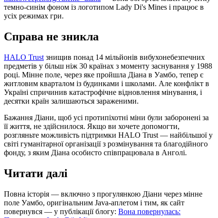
темно-синім фоном із логотипом Lady Di's Mines і працює в
усіх режимах гри.
Справа не зникла
HALO Trust
знищив понад 14 мільйонів вибухонебезпечних
предметів у більш ніж 30 країнах з моменту заснування у 1988
році. Мінне поле, через яке пройшла Діана в Уамбо, тепер є
житловим кварталом із будинками і школами. Але конфлікт в
Україні спричинив катастрофічне відновлення мінування, і
десятки країн залишаються зараженими.
Бажання Діани, щоб усі протипіхотні міни були заборонені за
її життя, не здійснилося. Якщо ви хочете допомогти,
розгляньте можливість підтримки HALO Trust — найбільшої у
світі гуманітарної організації з розмінування та благодійного
фонду, з яким Діана особисто співпрацювала в Анголі.
Читати далі
Повна історія — включно з прогулянкою Діани через мінне
поле Уамбо, оригінальним Java-аплетом і тим, як сайт
повернувся — у публікації блогу:
Вона повернулась: