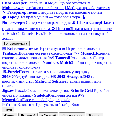
CubeSweeper
Сапер на 3D-кубі, що обертається
∞
MobiusSweeper
Сапер на 3D стрічці Мебіуса, що обертається
🔧
Генератор полів
Створіть і поділіться власним полем
🍩
Тороїд
Всі краї з'єднані — топологія тора
🔢
Nonosweeper
Сапер + нонограм щодня
♟️
Шахи-Сапер
Шахи з
прихованим мінним полем
🔁
Повтор
Зіграти конкретне поле
за Hash
⬡
Tametsi Hex
Логічні головоломки на шестикутній
дошці
Головоломки ▾
▦
Всі головоломки
Переглянути всі ігри-головоломки
Tentaizu
Щоденна логічна головоломка 7×7
Mosaic
Щоденна
головоломка-заповнення 9×9
Tametsi
Нонограма × Сапер
щоденна головоломка
Numbers Match
Знайди пари · щоденна
числова головоломка
15-Puzzle
Посунь плитки у правильному порядку
2048
Об’єднуй плитки до 2048
2048 Hexagon
2048 на
шестикутній сітці
Mahjong Solitaire
З’єднай вільні пари
плиток
Jigsaw Puzzle
Склади шматочки разом
Schulte Grid
Торкайся
чисел по порядку
Sudoku
Класична логіка 9×9
Meowdoku
Place cats · daily logic puzzle
Рейтинг
Завдання
Тренувальний табір
Блог
Тема
🌓
Авто
🌑
Темний
☀️
Світлий
⭐
Зоряне поле
🌸
Квітка