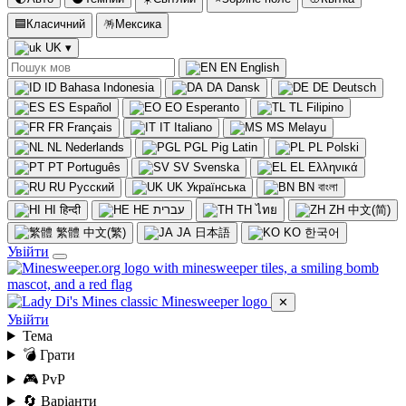
🟦
Класичний
🪅
Мексика
UK
▾
EN
English
ID
Bahasa Indonesia
DA
Dansk
DE
Deutsch
ES
Español
EO
Esperanto
TL
Filipino
FR
Français
IT
Italiano
MS
Melayu
NL
Nederlands
PGL
Pig Latin
PL
Polski
PT
Português
SV
Svenska
EL
Ελληνικά
RU
Русский
UK
Українська
BN
বাংলা
HI
हिन्दी
HE
עברית
TH
ไทย
ZH
中文(简)
繁體
中文(繁)
JA
日本語
KO
한국어
Увійти
✕
Увійти
Тема
💣 Грати
🎮 PvP
🔄 Варіанти