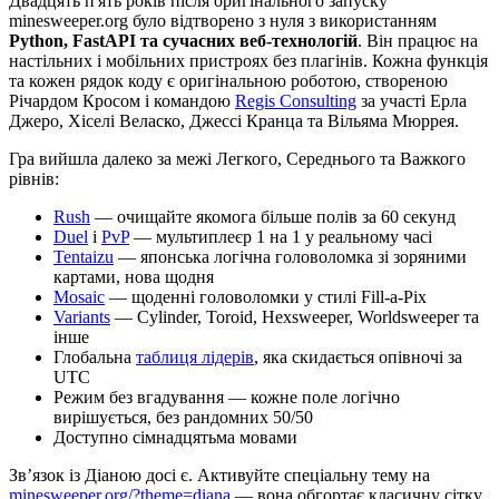
Двадцять п'ять років після оригінального запуску
minesweeper.org було відтворено з нуля з використанням
Python, FastAPI та сучасних веб-технологій
. Він працює на
настільних і мобільних пристроях без плагінів. Кожна функція
та кожен рядок коду є оригінальною роботою, створеною
Річардом Кросом і командою
Regis Consulting
за участі Ерла
Джеро, Хіселі Веласко, Джессі Кранца та Вільяма Мюррея.
Гра вийшла далеко за межі Легкого, Середнього та Важкого
рівнів:
Rush
— очищайте якомога більше полів за 60 секунд
Duel
і
PvP
— мультиплеєр 1 на 1 у реальному часі
Tentaizu
— японська логічна головоломка зі зоряними
картами, нова щодня
Mosaic
— щоденні головоломки у стилі Fill-a-Pix
Variants
— Cylinder, Toroid, Hexsweeper, Worldsweeper та
інше
Глобальна
таблиця лідерів
, яка скидається опівночі за
UTC
Режим без вгадування — кожне поле логічно
вирішується, без рандомних 50/50
Доступно сімнадцятьма мовами
Зв’язок із Діаною досі є. Активуйте спеціальну тему на
minesweeper.org/?theme=diana
— вона обгортає класичну сітку