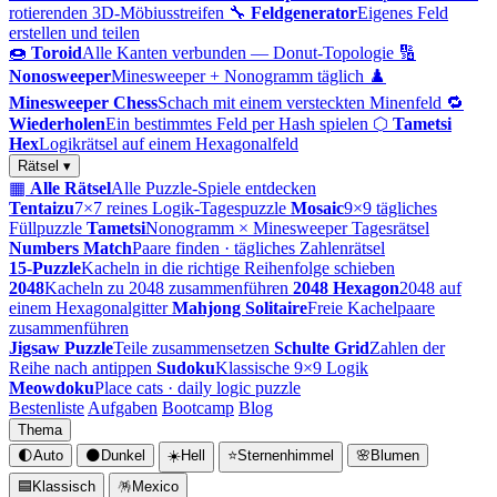
rotierenden 3D-Möbiusstreifen
🔧
Feldgenerator
Eigenes Feld
erstellen und teilen
🍩
Toroid
Alle Kanten verbunden — Donut-Topologie
🔢
Nonosweeper
Minesweeper + Nonogramm täglich
♟️
Minesweeper Chess
Schach mit einem versteckten Minenfeld
🔁
Wiederholen
Ein bestimmtes Feld per Hash spielen
⬡
Tametsi
Hex
Logikrätsel auf einem Hexagonalfeld
Rätsel ▾
▦
Alle Rätsel
Alle Puzzle-Spiele entdecken
Tentaizu
7×7 reines Logik-Tagespuzzle
Mosaic
9×9 tägliches
Füllpuzzle
Tametsi
Nonogramm × Minesweeper Tagesrätsel
Numbers Match
Paare finden · tägliches Zahlenrätsel
15-Puzzle
Kacheln in die richtige Reihenfolge schieben
2048
Kacheln zu 2048 zusammenführen
2048 Hexagon
2048 auf
einem Hexagonalgitter
Mahjong Solitaire
Freie Kachelpaare
zusammenführen
Jigsaw Puzzle
Teile zusammensetzen
Schulte Grid
Zahlen der
Reihe nach antippen
Sudoku
Klassische 9×9 Logik
Meowdoku
Place cats · daily logic puzzle
Bestenliste
Aufgaben
Bootcamp
Blog
Thema
🌓
Auto
🌑
Dunkel
☀️
Hell
⭐
Sternenhimmel
🌸
Blumen
🟦
Klassisch
🪅
Mexico