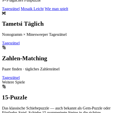
9×9 tägliches Füllpuzzle
Tagesrätsel
Mosaik Leicht
Wie man spielt
🔀
Tametsi Täglich
Nonogramm × Minesweeper Tagesrätsel
Tagesrätsel
🔢
Zahlen-Matching
Paare finden · tägliches Zahlenrätsel
Tagesrätsel
Weitere Spiele
🔢
15-Puzzle
Das klassische Schiebepuzzle — auch bekannt als Gem-Puzzle oder
Fünfzehn-Spiel. Schiebe 15 nummerierte Steine in die richtige