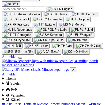
DE
▾
EN
English
ID
Bahasa Indonesia
DA
Dansk
DE
Deutsch
ES
Español
EO
Esperanto
TL
Filipino
FR
Français
IT
Italiano
MS
Melayu
NL
Nederlands
PGL
Pig Latin
PL
Polski
PT
Português
SV
Svenska
EL
Ελληνικά
RU
Русский
UK
Українська
BN
বাংলা
HI
हिन्दी
HE
עברית
TH
ไทย
ZH
中文(简)
繁體
中文(繁)
JA
日本語
KO
한국어
Anmelden
✕
Anmelden
Thema
💣 Spielen
🎮 PvP
🔄 Varianten
🧩 Rätsel
▦ Alle Rätsel
Tentaizu
Mosaic
Tametsi
Numbers Match
15-Puzzle