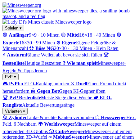
Spielen ▾
🟢
Anfänger
9×9 · 10 Minen
🟡
Mittel
16×16 · 40 Minen
🔴
Experte
16×30 · 99 Minen
⚙️
Eigene
Eigene Feldgröße &
Minenanzahl
💀
Böse NG
20×30 · 130 Minen · Kein Raten
⚡
Ansturm
Räume Wellen ab, bevor sie sich füllen
🏆
Bestenliste
Heutige Bestzeiten
❓
Wie man spielt
Minesweeper-
Regeln & Tipps lernen
PvP ▾
🎮
PvP
Im ELO-Ranking antreten
⚔️
Duell
Einen Freund direkt
herausfordern
🤖
Gegen Bot
Gegen KI-Gegner üben
🏆
PvP Bestenliste
Meiste Siege diese Woche
👑
ELO-
Rangliste
Aktuelle Bewertungsränge
Varianten ▾
🔄
Zylinder
Linke & rechte Kanten verbunden
⬡
Hexsweeper
Hex-
Feld, 6 Nachbarn
🌍
Worldsweeper
Minesweeper auf einem
rotierenden 3D-Globus
🎲
CubeSweeper
Minesweeper auf einem
rotierenden 3D-Würfel
∞
MobiusSweeper
Minesweeper auf einem