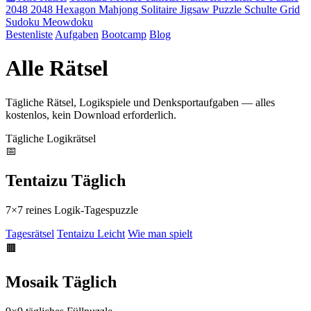
2048
2048 Hexagon
Mahjong Solitaire
Jigsaw Puzzle
Schulte Grid
Sudoku
Meowdoku
Bestenliste
Aufgaben
Bootcamp
Blog
Alle Rätsel
Tägliche Rätsel, Logikspiele und Denksportaufgaben — alles
kostenlos, kein Download erforderlich.
Tägliche Logikrätsel
📅
Tentaizu Täglich
7×7 reines Logik-Tagespuzzle
Tagesrätsel
Tentaizu Leicht
Wie man spielt
🟫
Mosaik Täglich