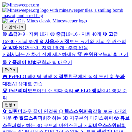
게임하기 ▾
🟢
초급
9×9 · 지뢰 10개
🟡
중급
16×16 · 지뢰 40개
🔴
고급
16×30 · 지뢰 99개
⚙️
사용자 지정
보드 크기와 지뢰 수 커스텀
💀
악마 NG
20×30 · 지뢰 130개 · 추측 없음
⚡
러시
파도가 차기 전에 제거하세요
🏆
순위표
오늘의 최고 기
록
❓
플레이 방법
규칙과 팁 배우기
PvP ▾
🎮
PvP
ELO 레이팅 경쟁
⚔️
결투
친구에게 직접 도전
🤖
봇과
대전
AI 상대로 연습
🏆
PvP 리더보드
이번 주 최다 승리
👑
ELO 랭킹
ELO 랭킹 순
위
변형 ▾
🔄
실린더
좌우 끝이 연결됨
⬡
헥스스위퍼
육각형 보드, 6개의
이웃
🌍
월드스위퍼
회전하는 3D 지구본의 마인스위퍼
🎲
큐브
스위퍼
회전하는 3D 큐브의 마인스위퍼
∞
뫼비우스스위퍼
회
전하는 3D 뛫비우스 디의 마인스위퍼
🔧
보드 생성기
나만의