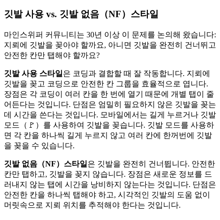
깃발 사용 vs. 깃발 없음（NF）스타일
마인스위퍼 커뮤니티는 30년 이상 이 문제를 논의해 왔습니다:
지뢰에 깃발을 꽂아야 할까요, 아니면 깃발을 완전히 건너뛰고
안전한 칸만
탭
해야 할까요?
깃발 사용 스타일
은 코딩과 결합할 때 잘 작동합니다. 지뢰에
깃발을 꽂고 코딩으로 안전한 칸 그룹을 효율적으로 엽니다.
장점은 각 코딩이 여러 칸을 한 번에 열기 때문에 개별
탭
이 줄
어든다는 것입니다. 단점은 엄밀히 필요하지 않은 깃발을 꽂는
데 시간을 쓴다는 것입니다.
모바일에서는 길게 누르거나 깃발
모드（🚩）를 사용하여 깃발을 꽂습니다. 깃발 모드를 사용하
면 각 칸을 하나씩 길게 누르지 않고 여러 칸에 한꺼번에 깃발
을 꽂을 수 있습니다.
깃발 없음（NF）스타일
은 깃발을 완전히 건너뜁니다. 안전한
칸만
탭
하고,
깃발
을 꽂지 않습니다. 장점은 새로운 정보를 드
러내지 않는
탭
에 시간을 낭비하지 않는다는 것입니다. 단점은
안전한 칸을 하나씩
탭
해야 하고, 시각적인 깃발의 도움 없이
머릿속으로 지뢰 위치를 추적해야 한다는 것입니다.