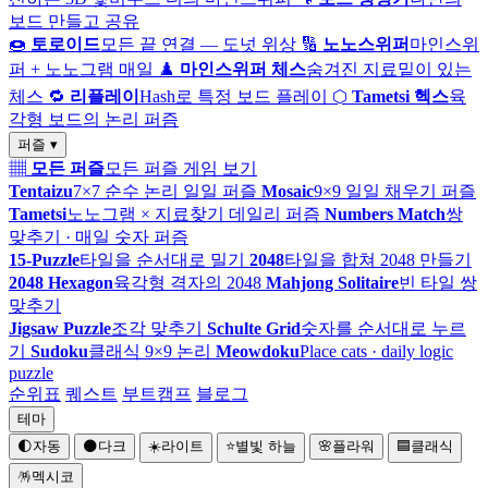
보드 만들고 공유
🍩
토로이드
모든 끝 연결 — 도넛 위상
🔢
노노스위퍼
마인스위
퍼 + 노노그램 매일
♟️
마인스위퍼 체스
숨겨진 지료밑이 있는
체스
🔁
리플레이
Hash로 특정 보드 플레이
⬡
Tametsi 헥스
육
각형 보드의 논리 퍼즘
퍼즐 ▾
▦
모든 퍼즐
모든 퍼즐 게임 보기
Tentaizu
7×7 순수 논리 일일 퍼즐
Mosaic
9×9 일일 채우기 퍼즐
Tametsi
노노그램 × 지료찾기 데일리 퍼즘
Numbers Match
쌍
맞추기 · 매일 숫자 퍼즘
15-Puzzle
타일을 순서대로 밀기
2048
타일을 합쳐 2048 만들기
2048 Hexagon
육각형 격자의 2048
Mahjong Solitaire
빈 타일 쌍
맞추기
Jigsaw Puzzle
조각 맞추기
Schulte Grid
숫자를 순서대로 누르
기
Sudoku
클래식 9×9 논리
Meowdoku
Place cats · daily logic
puzzle
순위표
퀘스트
부트캠프
블로그
테마
🌓
자동
🌑
다크
☀️
라이트
⭐
별빛 하늘
🌸
플라워
🟦
클래식
🪅
멕시코