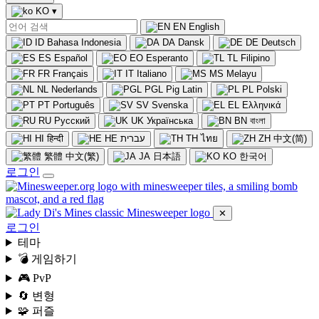
KO
▾
EN
English
ID
Bahasa Indonesia
DA
Dansk
DE
Deutsch
ES
Español
EO
Esperanto
TL
Filipino
FR
Français
IT
Italiano
MS
Melayu
NL
Nederlands
PGL
Pig Latin
PL
Polski
PT
Português
SV
Svenska
EL
Ελληνικά
RU
Русский
UK
Українська
BN
বাংলা
HI
हिन्दी
HE
עברית
TH
ไทย
ZH
中文(简)
繁體
中文(繁)
JA
日本語
KO
한국어
로그인
✕
로그인
테마
💣 게임하기
🎮 PvP
🔄 변형
🧩 퍼즐